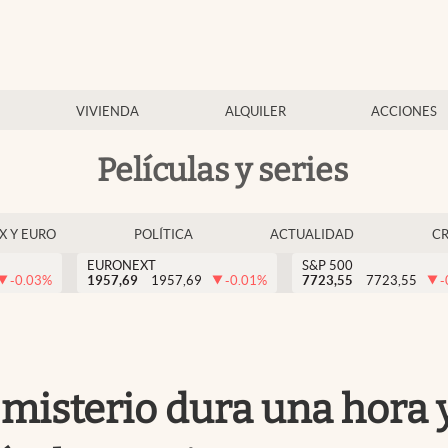
VIVIENDA
ALQUILER
ACCIONES
Películas y series
EX Y EURO
POLÍTICA
ACTUALIDAD
C
EURONEXT
S&P 500
-0.03
%
1957,69
1957,69
-0.01
%
7723,55
7723,55
-
 misterio dura una hora y