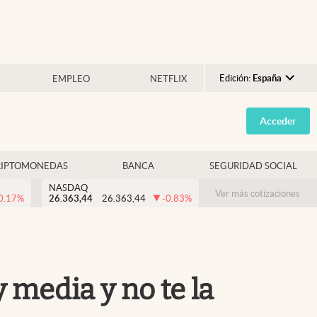
Edición:
España
EMPLEO
NETFLIX
Argentina
Acceder
España
México
RIPTOMONEDAS
BANCA
SEGURIDAD SOCIAL
USA
NASDAQ
Colombia
Ver más cotizaciones
0.17
%
26.363,44
26.363,44
-0.83
%
Uruguay
 media y no te la