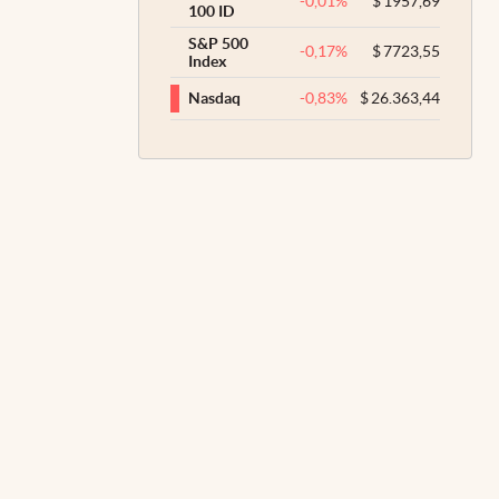
-0,01
%
$
1957,69
100 ID
S&P 500
-0,17
%
$
7723,55
Index
-0,83
%
$
26.363,44
Nasdaq