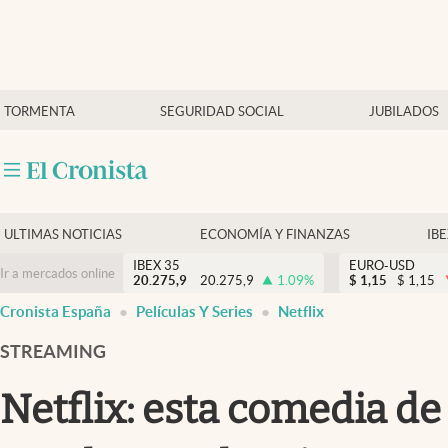
Últimas Noticias
TORMENTA
SEGURIDAD SOCIAL
JUBILADOS
Economía y finanzas
Política
Actualidad
Criptomonedas
ULTIMAS NOTICIAS
ECONOMÍA Y FINANZAS
IB
IBEX 35
EURO-USD
Ir a mercados online
20.275,9
20.275,9
1.09
%
$
1,15
$
1,15
Cronista España
Películas Y Series
Netflix
STREAMING
Netflix: esta comedia de