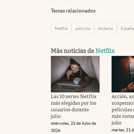
Temas relacionados
Netflix
película
misterio
España
Más noticias de
Netflix
Las 10 series Netflix
Acción, a
más elegidas por los
suspenso: 
usuarios durante
películas 
julio
más vistas
julio
miércoles, 22 de Julio de
martes, 21 d
2026