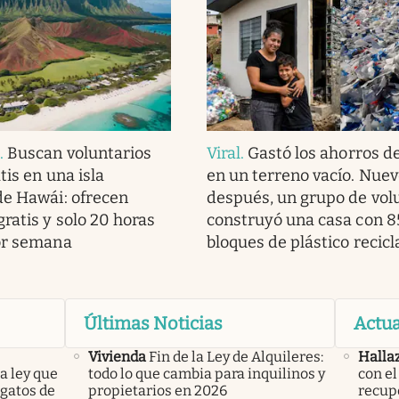
d
.
Buscan voluntarios
Viral
.
Gastó los ahorros de
atis en una isla
en un terreno vacío. Nue
de Hawái: ofrecen
después, un grupo de volu
ratis y solo 20 horas
construyó una casa con 
or semana
bloques de plástico recic
Últimas Noticias
Actua
Vivienda
Fin de la Ley de Alquileres:
Halla
a ley que
todo lo que cambia para inquilinos y
con el
gatos de
propietarios en 2026
recupe