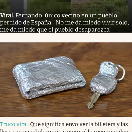
Viral
.
Fernando, único vecino en un pueblo
perdido de España: “No me da miedo vivir solo,
me da miedo que el pueblo desaparezca”
Truco viral
.
Qué significa envolver la billetera y las
llaves en papel aluminio y por qué lo recomiendan