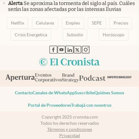
Alerta
Se aproxima la tormenta del siglo al país. Cuáles
serán las zonas afectadas por las intensas lluvias
Netflix
Celulares
Empleo
SEPE
Precios
Crisis Energetica
Subsidio
Horóscopo
abre en nueva pestaña
abre en nueva pestaña
abre en nueva pestaña
abre en nueva pestaña
abre en nueva pestaña
Contacto
Canales de WhatsApp
Suscribite
Quiénes Somos
Portal de Proveedores
Trabajá con nosotros
Copyright 2025 cronista.com
Todos los derechos reservados
Términos y condiciones
Privacidad