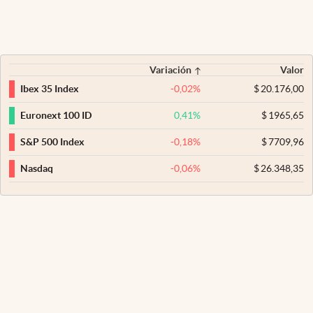
Variación
Valor
-0,02
%
$
20.176,00
Ibex 35 Index
0,41
%
$
1965,65
Euronext 100 ID
-0,18
%
$
7709,96
S&P 500 Index
-0,06
%
$
26.348,35
Nasdaq