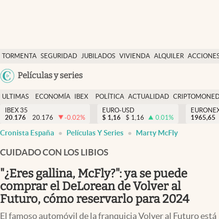
Últimas Noticias
TORMENTA
SEGURIDAD
JUBILADOS
VIVIENDA
ALQUILER
ACCIONE
Economía y finanzas
SOCIAL
Argentina
Películas y series
Política
España
Actualidad
ULTIMAS
ECONOMÍA
IBEX
POLÍTICA
ACTUALIDAD
CRIPTOMONE
México
NOTICIAS
Y
Y
IBEX 35
EURO-USD
EURONE
Criptomonedas
20.176
20.176
-0.02
%
$
1,16
$
1,16
0.01
%
USA
1965,65
FINANZAS
EURO
Cronista España
Películas Y Series
Marty McFly
Colombia
España
Uruguay
CUIDADO CON LOS LIBIOS
"¿Eres gallina, McFly?": ya se puede
comprar el DeLorean de Volver al
Futuro, cómo reservarlo para 2024
El famoso automóvil de la franquicia Volver al Futuro está