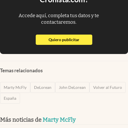
Accede aquí, completa tus datos y te
contactaremos.
abre en nueva pestaña
Quiero publicitar
Temas relacionados
Marty McFly
DeLorean
John DeLorean
Volver al Futuro
España
Más noticias de
Marty McFly