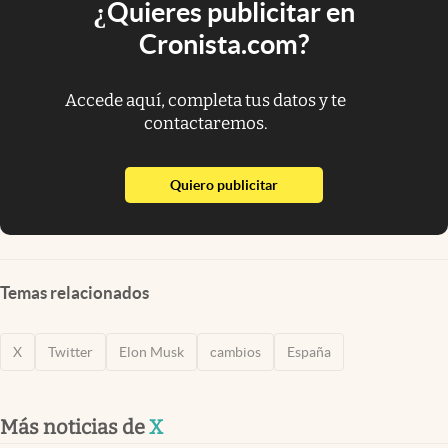
¿Quieres publicitar en
Cronista.com?
Accede aquí, completa tus datos y te
contactaremos.
abre en nueva pestaña
Quiero publicitar
Temas relacionados
X
Twitter
Elon Musk
cambios
España
Más noticias de
X