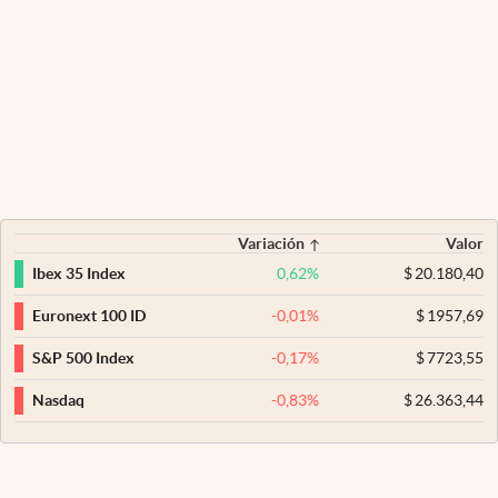
Variación
Valor
0,62
%
$
20.180,40
Ibex 35 Index
-0,01
%
$
1957,69
Euronext 100 ID
-0,17
%
$
7723,55
S&P 500 Index
-0,83
%
$
26.363,44
Nasdaq