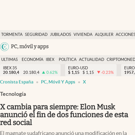
Últimas Noticias
TORMENTA
SEGURIDAD
JUBILADOS
VIVIENDA
ALQUILER
ACCIONE
Economía y finanzas
SOCIAL
Argentina
PC, móvil y apps
Política
España
Actualidad
ULTIMAS
ECONOMÍA
IBEX
POLÍTICA
ACTUALIDAD
CRIPTOMONE
México
NOTICIAS
Y
Y
IBEX 35
EURO-USD
EURO
Criptomonedas
20.180,4
20.180,4
0.62
%
$
1,15
$
1,15
-0.23
%
USA
1957
FINANZAS
EURO
Cronista España
PC, Móvil Y Apps
X
Colombia
España
Uruguay
Tecnología
X cambia para siempre: Elon Musk
anunció el fin de dos funciones de esta
red social
El magnate sudafricano anunció una modificación en la