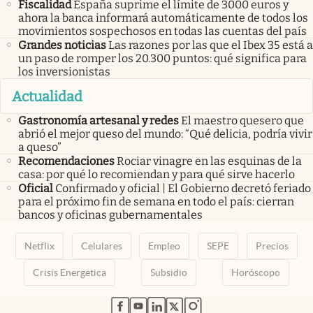
Fiscalidad
España suprime el límite de 3000 euros y
ahora la banca informará automáticamente de todos los
movimientos sospechosos en todas las cuentas del país
Grandes noticias
Las razones por las que el Ibex 35 está a
un paso de romper los 20.300 puntos: qué significa para
los inversionistas
Actualidad
Gastronomía artesanal y redes
El maestro quesero que
abrió el mejor queso del mundo: “Qué delicia, podría vivir
a queso”
Recomendaciones
Rociar vinagre en las esquinas de la
casa: por qué lo recomiendan y para qué sirve hacerlo
Oficial
Confirmado y oficial | El Gobierno decretó feriado
para el próximo fin de semana en todo el país: cierran
bancos y oficinas gubernamentales
Netflix
Celulares
Empleo
SEPE
Precios
Crisis Energetica
Subsidio
Horóscopo
abre en nueva pestaña
abre en nueva pestaña
abre en nueva pestaña
abre en nueva pestaña
abre en nueva pestaña