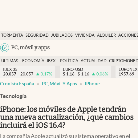
Últimas Noticias
TORMENTA
SEGURIDAD
JUBILADOS
VIVIENDA
ALQUILER
ACCIONE
Economía y finanzas
SOCIAL
Argentina
PC, móvil y apps
Política
España
Actualidad
ULTIMAS
ECONOMÍA
IBEX
POLÍTICA
ACTUALIDAD
CRIPTOMONE
México
NOTICIAS
Y
Y
IBEX 35
EURO-USD
EURONEX
Criptomonedas
20.057
20.057
0.17
%
$
1,16
$
1,16
0.06
%
1957,69
USA
FINANZAS
EURO
Cronista España
PC, Móvil Y Apps
IPhone
Colombia
España
Uruguay
Tecnología
iPhone: los móviles de Apple tendrán
una nueva actualización, ¿qué cambios
incluirá el iOS 16.4?
La compañía Apple actualizó su sistema operativo en el