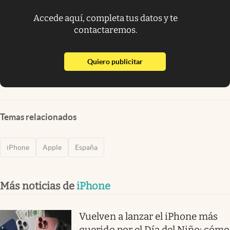
Accede aquí, completa tus datos y te
contactaremos.
abre en nueva pestaña
Quiero publicitar
Temas relacionados
iPhone
Apple
España
Más noticias de
iPhone
Vuelven a lanzar el iPhone más
querido por el Día del Niño: cómo