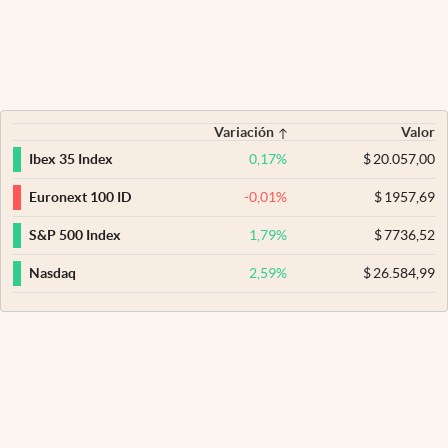
Variación
Valor
0,17
%
$
20.057,00
Ibex 35 Index
-0,01
%
$
1957,69
Euronext 100 ID
1,79
%
$
7736,52
S&P 500 Index
2,59
%
$
26.584,99
Nasdaq