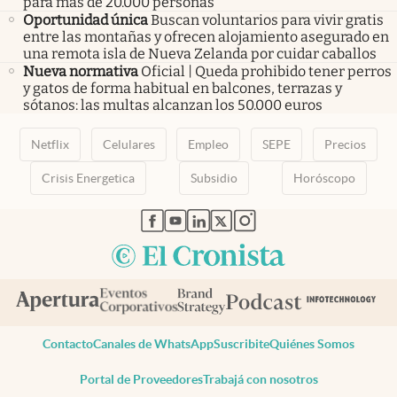
para más de 20.000 personas
Oportunidad única
Buscan voluntarios para vivir gratis
entre las montañas y ofrecen alojamiento asegurado en
una remota isla de Nueva Zelanda por cuidar caballos
Nueva normativa
Oficial | Queda prohibido tener perros
y gatos de forma habitual en balcones, terrazas y
sótanos: las multas alcanzan los 50.000 euros
Netflix
Celulares
Empleo
SEPE
Precios
Crisis Energetica
Subsidio
Horóscopo
abre en nueva pestaña
abre en nueva pestaña
abre en nueva pestaña
abre en nueva pestaña
abre en nueva pestaña
Contacto
Canales de WhatsApp
Suscribite
Quiénes Somos
Portal de Proveedores
Trabajá con nosotros