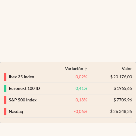
Variación
Valor
-0,02
%
$
20.176,00
Ibex 35 Index
0,41
%
$
1965,65
Euronext 100 ID
-0,18
%
$
7709,96
S&P 500 Index
-0,06
%
$
26.348,35
Nasdaq