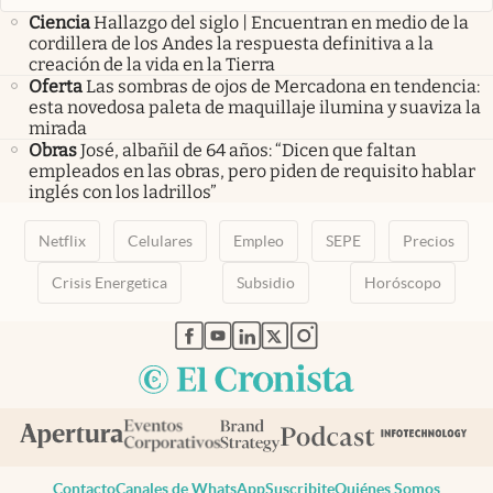
Ciencia
Hallazgo del siglo | Encuentran en medio de la
cordillera de los Andes la respuesta definitiva a la
creación de la vida en la Tierra
Oferta
Las sombras de ojos de Mercadona en tendencia:
esta novedosa paleta de maquillaje ilumina y suaviza la
mirada
Obras
José, albañil de 64 años: “Dicen que faltan
empleados en las obras, pero piden de requisito hablar
inglés con los ladrillos”
Netflix
Celulares
Empleo
SEPE
Precios
Crisis Energetica
Subsidio
Horóscopo
abre en nueva pestaña
abre en nueva pestaña
abre en nueva pestaña
abre en nueva pestaña
abre en nueva pestaña
Contacto
Canales de WhatsApp
Suscribite
Quiénes Somos