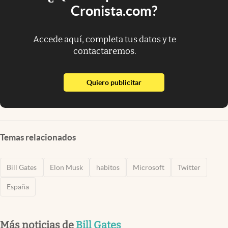
Cronista.com?
Accede aquí, completa tus datos y te
contactaremos.
abre en nueva pestaña
Quiero publicitar
Temas relacionados
Bill Gates
Elon Musk
habitos
Microsoft
Twitter
España
Más noticias de
Bill Gates