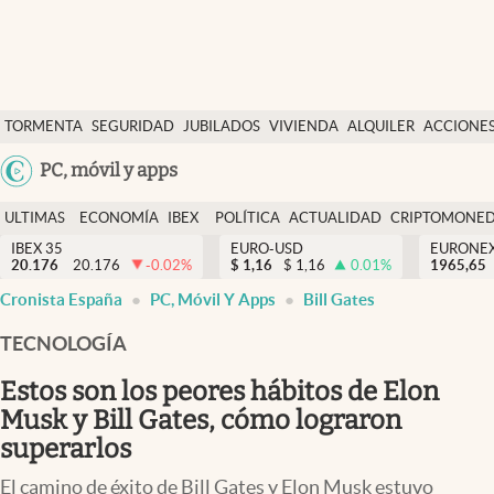
Últimas Noticias
TORMENTA
SEGURIDAD
JUBILADOS
VIVIENDA
ALQUILER
ACCIONE
Economía y finanzas
SOCIAL
Argentina
PC, móvil y apps
Política
España
Actualidad
ULTIMAS
ECONOMÍA
IBEX
POLÍTICA
ACTUALIDAD
CRIPTOMONE
México
NOTICIAS
Y
Y
IBEX 35
EURO-USD
EURONE
Criptomonedas
20.176
20.176
-0.02
%
$
1,16
$
1,16
0.01
%
USA
1965,65
FINANZAS
EURO
Cronista España
PC, Móvil Y Apps
Bill Gates
Colombia
España
Uruguay
TECNOLOGÍA
Estos son los peores hábitos de Elon
Musk y Bill Gates, cómo lograron
superarlos
El camino de éxito de Bill Gates y Elon Musk estuvo