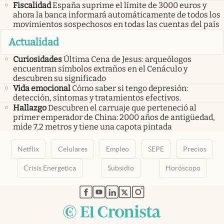
Fiscalidad
España suprime el límite de 3000 euros y
ahora la banca informará automáticamente de todos los
movimientos sospechosos en todas las cuentas del país
Actualidad
Curiosidades
Última Cena de Jesus: arqueólogos
encuentran símbolos extraños en el Cenáculo y
descubren su significado
Vida emocional
Cómo saber si tengo depresión:
detección, síntomas y tratamientos efectivos.
Hallazgo
Descubren el carruaje que perteneció al
primer emperador de China: 2000 años de antigüedad,
mide 7,2 metros y tiene una capota pintada
Netflix
Celulares
Empleo
SEPE
Precios
Crisis Energetica
Subsidio
Horóscopo
abre en nueva pestaña
abre en nueva pestaña
abre en nueva pestaña
abre en nueva pestaña
abre en nueva pestaña