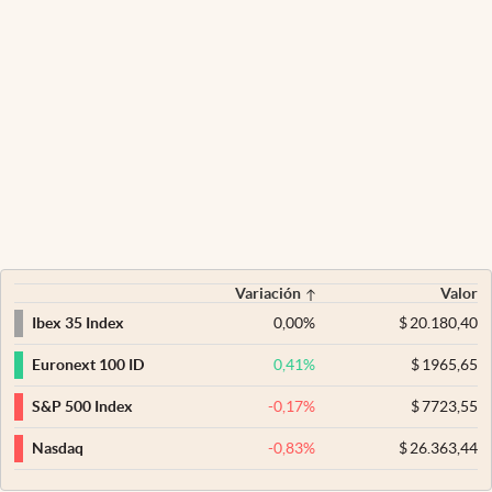
Variación
Valor
0,00
%
$
20.180,40
Ibex 35 Index
0,41
%
$
1965,65
Euronext 100 ID
-0,17
%
$
7723,55
S&P 500 Index
-0,83
%
$
26.363,44
Nasdaq