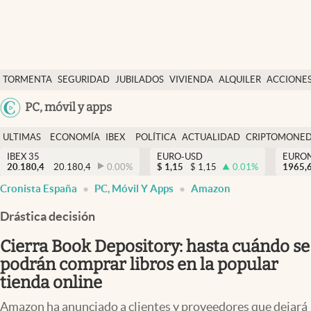
Últimas Noticias
TORMENTA
SEGURIDAD
JUBILADOS
VIVIENDA
ALQUILER
ACCIONE
Economía y finanzas
SOCIAL
Argentina
PC, móvil y apps
Política
España
Actualidad
ULTIMAS
ECONOMÍA
IBEX
POLÍTICA
ACTUALIDAD
CRIPTOMONE
México
NOTICIAS
Y
Y
IBEX 35
EURO-USD
EURO
Criptomonedas
20.180,4
20.180,4
0.00
%
$
1,15
$
1,15
0.01
%
USA
1965,
FINANZAS
EURO
Cronista España
PC, Móvil Y Apps
Amazon
Colombia
España
Uruguay
Drástica decisión
Cierra Book Depository: hasta cuándo se
podrán comprar libros en la popular
tienda online
Amazon ha anunciado a clientes y proveedores que dejará