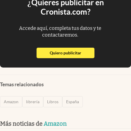
¿Quieres publicitar en
Cronista.com?
Accede aquí, completa tus datos y te
contactaremos.
abre en nueva pestaña
Quiero publicitar
Temas relacionados
Amazon
librería
Libros
España
Más noticias de
Amazon