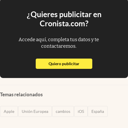
¿Quieres publicitar en
Cronista.com?
Accede aquí, completa tus datos y te
contactaremos.
abre en nueva pestaña
Quiero publicitar
Temas relacionados
Apple
Unión Europea
cambios
iOS
España