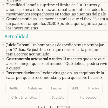
vivienda
Fiscalidad
España suprime el límite de 3000 euros y
ahora la banca informará automáticamente de todos los
movimientos sospechosos en todas las cuentas del país
Grandes noticias
Las razones por las que el Ibex 35 está a
un paso de romper los 20.300 puntos: qué significa para
los inversionistas
Actualidad
Juicio Laboral
Un hombre es despedido tras no trabajar
por 17 días. Se justifica con que no vio el alta porque
tenía correo acumulado
Gastronomía artesanal y redes
El maestro quesero que
abrió el mejor queso del mundo: “Qué delicia, podría vivir
a queso”
Recomendaciones
Rociar vinagre en las esquinas de la
casa: por qué lo recomiendan y para qué sirve hacerlo
Netflix
Celulares
Empleo
SEPE
Precios
Crisis Energetica
Subsidio
Horóscopo
abre en nueva pestaña
abre en nueva pestaña
abre en nueva pestaña
abre en nueva pestaña
abre en nueva pestaña