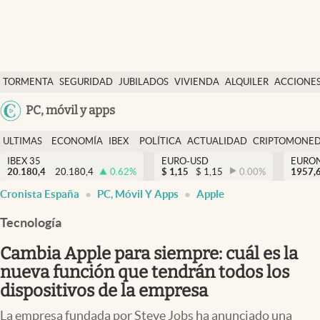
Últimas Noticias
TORMENTA
SEGURIDAD
JUBILADOS
VIVIENDA
ALQUILER
ACCIONE
Economía y finanzas
SOCIAL
Argentina
PC, móvil y apps
Política
España
Actualidad
ULTIMAS
ECONOMÍA
IBEX
POLÍTICA
ACTUALIDAD
CRIPTOMONE
México
NOTICIAS
Y
Y
IBEX 35
EURO-USD
EURO
Criptomonedas
20.180,4
20.180,4
0.62
%
$
1,15
$
1,15
0.00
%
USA
1957,
FINANZAS
EURO
Cronista España
PC, Móvil Y Apps
Apple
Colombia
España
Uruguay
Tecnología
Cambia Apple para siempre: cuál es la
nueva función que tendrán todos los
dispositivos de la empresa
La empresa fundada por Steve Jobs ha anunciado una