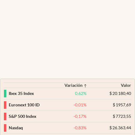
Variación
Valor
0,62
%
$
20.180,40
Ibex 35 Index
-0,01
%
$
1957,69
Euronext 100 ID
-0,17
%
$
7723,55
S&P 500 Index
-0,83
%
$
26.363,44
Nasdaq