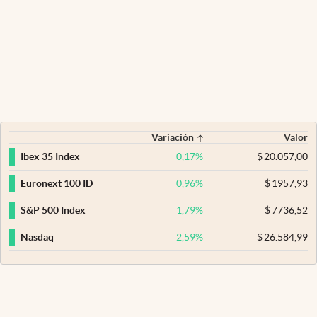
Variación
Valor
0,17
%
$
20.057,00
Ibex 35 Index
0,96
%
$
1957,93
Euronext 100 ID
1,79
%
$
7736,52
S&P 500 Index
2,59
%
$
26.584,99
Nasdaq