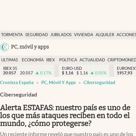
Últimas Noticias
TORMENTA
SEGURIDAD
JUBILADOS
VIVIENDA
ALQUILER
ACCIONE
Economía y finanzas
SOCIAL
Argentina
PC, móvil y apps
Política
España
Actualidad
ULTIMAS
ECONOMÍA
IBEX
POLÍTICA
ACTUALIDAD
CRIPTOMONE
México
NOTICIAS
Y
Y
IBEX 35
EURO-USD
EURONEX
Criptomonedas
20.057
20.057
0.17
%
$
1,16
$
1,16
0.05
%
1957,93
USA
FINANZAS
EURO
Cronista España
PC, Móvil Y Apps
Ciberseguridad
Colombia
España
Uruguay
Ciberseguridad
Alerta ESTAFAS: nuestro país es uno de
los que más ataques reciben en todo el
mundo, ¿cómo protegerse?
Un reciente informe reveló que nuestro país es uno de los