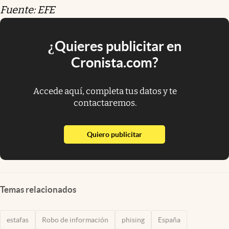
Fuente: EFE
¿Quieres publicitar en
Cronista.com?
Accede aquí, completa tus datos y te
contactaremos.
abre en nueva pestaña
Quiero publicitar
Temas relacionados
estafas
Robo de información
phising
España