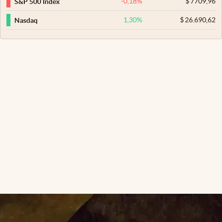
-0,18
%
$
7709,96
S&P 500 Index
1,30
%
$
26.690,62
Nasdaq