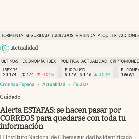
Últimas Noticias
TORMENTA
SEGURIDAD
JUBILADOS
VIVIENDA
ALQUILER
ACCIONE
Economía y finanzas
SOCIAL
Argentina
Actualidad
Política
España
Actualidad
ULTIMAS
ECONOMÍA
IBEX
POLÍTICA
ACTUALIDAD
CRIPTOMONE
México
NOTICIAS
Y
Y
IBEX 35
EURO-USD
EURONE
Criptomonedas
20.174
20.174
-0.01
%
$
1,16
$
1,16
0.03
%
USA
1969,1
FINANZAS
EURO
Cronista España
Actualidad
Estafas
Colombia
España
Uruguay
Cuidado
Alerta ESTAFAS: se hacen pasar por
CORREOS para quedarse con toda tu
información
El Instituto Nacional de Ciberseguridad ha identificado