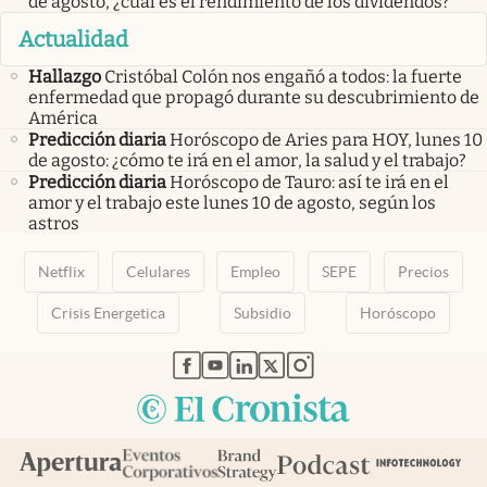
de agosto, ¿cuál es el rendimiento de los dividendos?
Actualidad
Hallazgo
Cristóbal Colón nos engañó a todos: la fuerte
enfermedad que propagó durante su descubrimiento de
América
Predicción diaria
Horóscopo de Aries para HOY, lunes 10
de agosto: ¿cómo te irá en el amor, la salud y el trabajo?
Predicción diaria
Horóscopo de Tauro: así te irá en el
amor y el trabajo este lunes 10 de agosto, según los
astros
Netflix
Celulares
Empleo
SEPE
Precios
Crisis Energetica
Subsidio
Horóscopo
abre en nueva pestaña
abre en nueva pestaña
abre en nueva pestaña
abre en nueva pestaña
abre en nueva pestaña