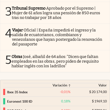
3
Tribunal Supremo
Aprobado por el Supremo |
Mujer de 61 años logra una pensión de 850 euros
tras no trabajar por 18 años
4
Viajar
Oficial | España impedirá el ingreso y la
salida de ecuatorianos, colombianos y
venezolanos que hayan postergado la renovación
del pasaporte
5
Obras
José, albañil de 64 años: “Dicen que faltan
empleados en las obras, pero piden de requisito
hablar inglés con los ladrillos”
Variación
Valor
-0,01
%
$
20.174,00
Ibex 35 Index
0,18
%
$
1969,10
Euronext 100 ID