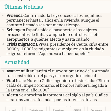
Últimas Noticias
Vivienda
Confirmado: la Ley concede a los inquilinos
permanecer hasta 5 años en la vivienda, aunque el
contrato firmado sea por menos tiempo
Schengen
España pide el pasaporte a los viajeros
procedentes de Italia y amplía los controles a siete
aeropuertos: a quiénes afecta y hasta cuándo
Crisis migratoria
Vivas, presidente de Ceuta, cifra entre
8.000 y 11.000 los migrantes que siguen en la ciudad y
exige su retorno: “Aquí no va a haber papeles”
Actualidad
Avance militar
Partirá el nuevo submarino de la Armada:
fue construido en el país y es un orgullo nacional
Viral
Isaac Moreno Gallo, ingeniero e historiador: “Sin la
caída del Imperio romano, el hombre hubiera llegado a
la Luna en el año 1000”
Alerta
Se aproxima la tormenta del siglo al país. Cuáles
serán las zonas afectadas por las intensas lluvias
Netflix
Celulares
Empleo
SEPE
Precios