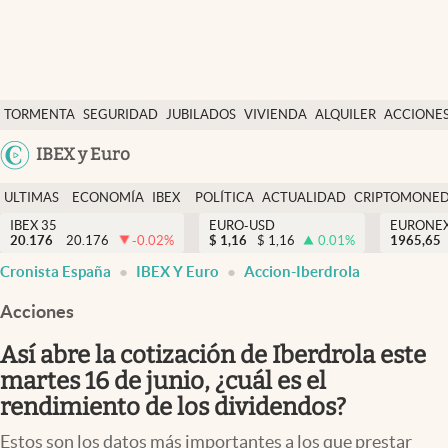
Últimas Noticias
TORMENTA
SEGURIDAD
JUBILADOS
VIVIENDA
ALQUILER
ACCIONE
Economía y finanzas
SOCIAL
Argentina
IBEX y Euro
Política
España
Actualidad
ULTIMAS
ECONOMÍA
IBEX
POLÍTICA
ACTUALIDAD
CRIPTOMONE
México
NOTICIAS
Y
Y
IBEX 35
EURO-USD
EURONE
Criptomonedas
20.176
20.176
-0.02
%
$
1,16
$
1,16
0.01
%
USA
1965,65
FINANZAS
EURO
Cronista España
IBEX Y Euro
Accion-Iberdrola
Colombia
España
Uruguay
Acciones
Así abre la cotización de Iberdrola este
martes 16 de junio, ¿cuál es el
rendimiento de los dividendos?
Estos son los datos más importantes a los que prestar