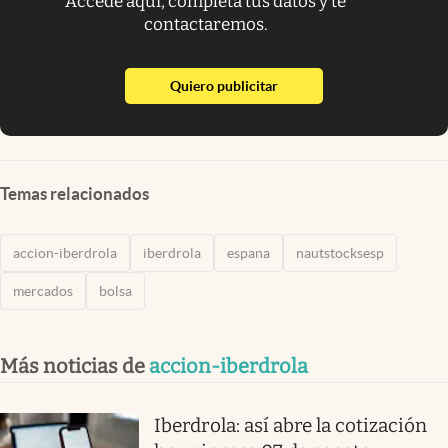
Accede aquí, completa tus datos y te
contactaremos.
abre en nueva pestaña
Quiero publicitar
Temas relacionados
accion-iberdrola
iberdrola
espana
nautstocksesp
mercados
bolsa
Más noticias de
accion-iberdrola
Iberdrola: así abre la cotización