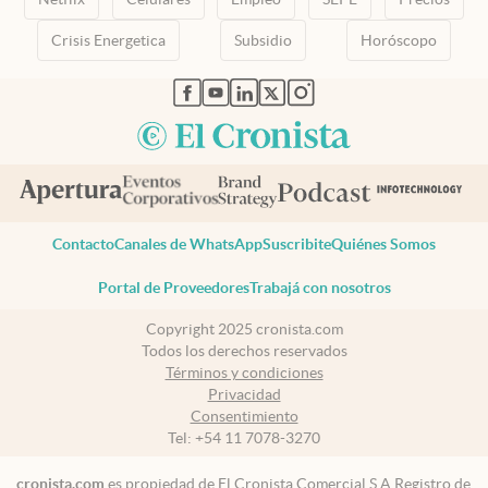
Crisis Energetica
Subsidio
Horóscopo
abre en nueva pestaña
abre en nueva pestaña
abre en nueva pestaña
abre en nueva pestaña
abre en nueva pestaña
Contacto
Canales de WhatsApp
Suscribite
Quiénes Somos
Portal de Proveedores
Trabajá con nosotros
Copyright 2025 cronista.com
Todos los derechos reservados
Términos y condiciones
Privacidad
Consentimiento
Tel:
+54 11 7078-3270
cronista.com
es propiedad de El Cronista Comercial S.A Registro de