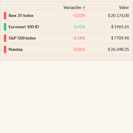
Variación
Valor
-0,02
%
$
20.176,00
Ibex 35 Index
0,41
%
$
1965,65
Euronext 100 ID
-0,18
%
$
7709,96
S&P 500 Index
-0,06
%
$
26.348,35
Nasdaq