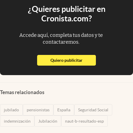
¿Quieres publicitar en
Cronista.com?
Accede aquí, completa tus datos y te
contactaremos.
abre en nueva pestaña
Quiero publicitar
Temas relacionados
jubilado
pensionistas
España
Seguridad Social
indemnización
Jubilación
naut-b-resultado-esp