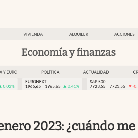
VIVIENDA
ALQUILER
ACCIONES
Economía y finanzas
EX Y EURO
POLÍTICA
ACTUALIDAD
C
EURONEXT
S&P 500
0.02
%
1965,65
1965,65
0.41
%
7723,55
7723,55
-0
enero 2023: ¿cuándo me 