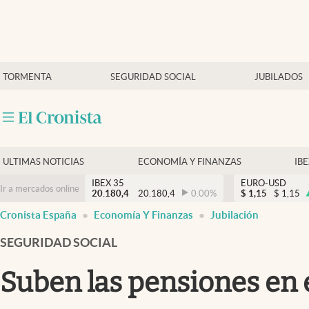
Últimas Noticias
TORMENTA
SEGURIDAD SOCIAL
JUBILADOS
Economía y finanzas
Política
Actualidad
Criptomonedas
ULTIMAS NOTICIAS
ECONOMÍA Y FINANZAS
IB
IBEX 35
EURO-USD
Ir a mercados online
20.180,4
20.180,4
0.00
%
$
1,15
$
1,15
Cronista España
Economía Y Finanzas
Jubilación
SEGURIDAD SOCIAL
Suben las pensiones en 