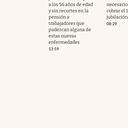
a los 56 años de edad
necesario
y sin recortes en la
cobrar el 
pensión a
jubilación
trabajadores que
08:29
padezcan alguna de
estas nuevas
enfermedades
13:59