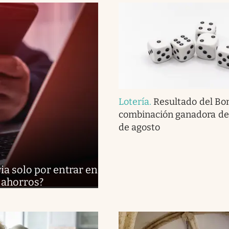
Lotería
.
Resultado del Bon
combinación ganadora del
de agosto
ia solo por entrar en
 ahorros?