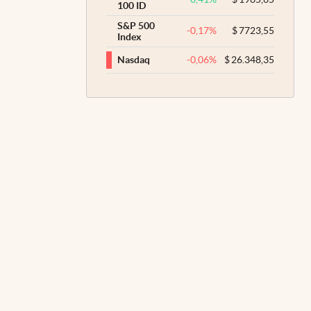
100 ID
S&P 500
-0,17
%
$
7723,55
Index
-0,06
%
$
26.348,35
Nasdaq