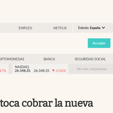
Edición:
España
EMPLEO
NETFLIX
Argentina
Acceder
España
México
RIPTOMONEDAS
BANCA
SEGURIDAD SOCIAL
USA
NASDAQ
Colombia
Ver más cotizaciones
.17
%
26.348,35
26.348,35
-0.06
%
Uruguay
toca cobrar la nueva