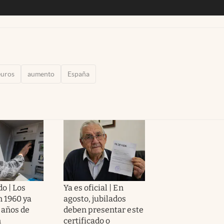
euros
aumento
España
o | Los
Ya es oficial | En
n 1960 ya
agosto, jubilados
 años de
deben presentar este
n
certificado o