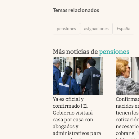
Temas relacionados
pensiones
asignaciones
España
Más noticias de
pensiones
Ya es oficial y
Confirmad
confirmado | El
nacidos e
Gobierno visitará
tienen los
casa por casa con
cotizació
abogados y
necesario
administrativos para
cobrar el 