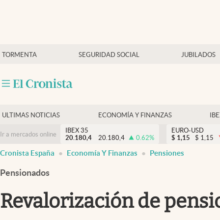
Últimas Noticias
TORMENTA
SEGURIDAD SOCIAL
JUBILADOS
Economía y finanzas
Política
Actualidad
Criptomonedas
ULTIMAS NOTICIAS
ECONOMÍA Y FINANZAS
IB
IBEX 35
EURO-USD
Ir a mercados online
20.180,4
20.180,4
0.62
%
$
1,15
$
1,15
Cronista España
Economía Y Finanzas
Pensiones
Pensionados
Revalorización de pensi