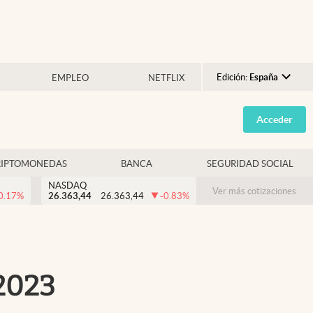
Edición:
España
EMPLEO
NETFLIX
Argentina
Acceder
España
México
RIPTOMONEDAS
BANCA
SEGURIDAD SOCIAL
USA
NASDAQ
Colombia
Ver más cotizaciones
0.17
%
26.363,44
26.363,44
-0.83
%
Uruguay
 2023