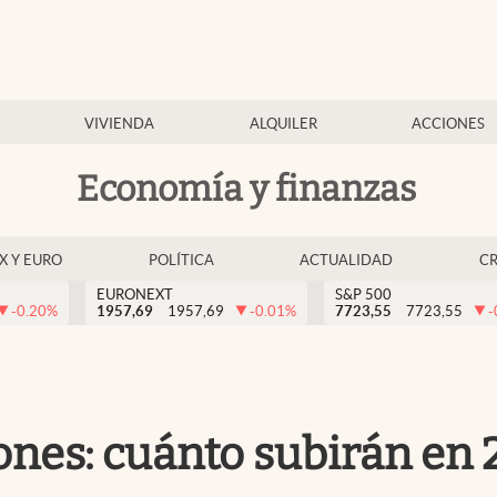
VIVIENDA
ALQUILER
ACCIONES
Economía y finanzas
EX Y EURO
POLÍTICA
ACTUALIDAD
C
EURONEXT
S&P 500
-0.20
%
1957,69
1957,69
-0.01
%
7723,55
7723,55
-
ones: cuánto subirán en