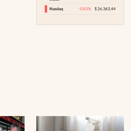
-0,83
%
$
26.363,44
Nasdaq