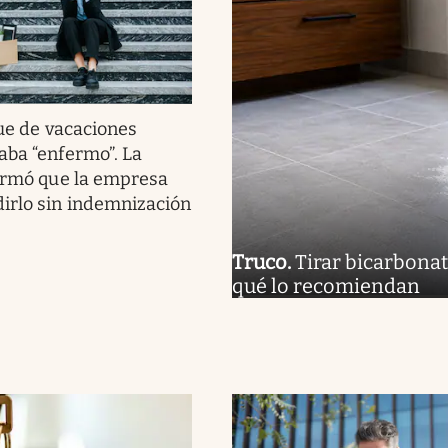
ue de vacaciones
aba “enfermo”. La
firmó que la empresa
irlo sin indemnización
Truco
.
Tirar bicarbonat
qué lo recomiendan