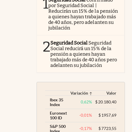
1
por Seguridad Social |
Reducirán un 15% de la pensión
a quienes hayan trabajado más
de 40 años, pero adelanten su
jubilación
2
Seguridad Social
Seguridad
Social reducirá un 15% de la
pensión a quienes hayan
trabajado más de 40 años pero
adelanten su jubilación
Variación
Valor
Ibex 35
0,62
%
$
20.180,40
Index
Euronext
-0,01
%
$
1957,69
100 ID
S&P 500
-0,17
%
$
7723,55
Index