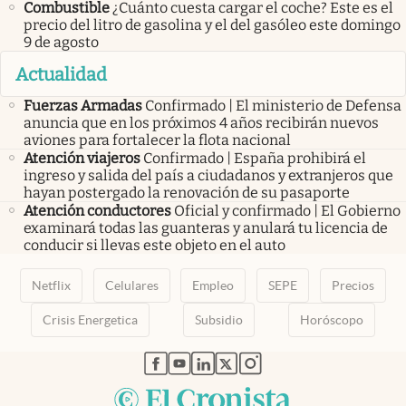
Combustible
¿Cuánto cuesta cargar el coche? Este es el
precio del litro de gasolina y el del gasóleo este domingo
9 de agosto
Actualidad
Fuerzas Armadas
Confirmado | El ministerio de Defensa
anuncia que en los próximos 4 años recibirán nuevos
aviones para fortalecer la flota nacional
Atención viajeros
Confirmado | España prohibirá el
ingreso y salida del país a ciudadanos y extranjeros que
hayan postergado la renovación de su pasaporte
Atención conductores
Oficial y confirmado | El Gobierno
examinará todas las guanteras y anulará tu licencia de
conducir si llevas este objeto en el auto
Netflix
Celulares
Empleo
SEPE
Precios
Crisis Energetica
Subsidio
Horóscopo
abre en nueva pestaña
abre en nueva pestaña
abre en nueva pestaña
abre en nueva pestaña
abre en nueva pestaña