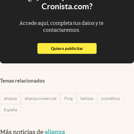
Cronista.com?
Accede aquí, completa tus datos y te
contactaremos.
abre en nueva pestaña
Quiero publicitar
Temas relacionados
alianza
alianza comercial
Puig
belleza
cosmética
España
Más noticias de
alianza