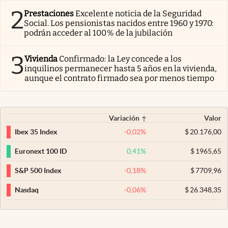
2
Prestaciones
Excelente noticia de la Seguridad
Social. Los pensionistas nacidos entre 1960 y 1970:
podrán acceder al 100% de la jubilación
3
Vivienda
Confirmado: la Ley concede a los
inquilinos permanecer hasta 5 años en la vivienda,
aunque el contrato firmado sea por menos tiempo
Variación
Valor
-0,02
%
$
20.176,00
Ibex 35 Index
0,41
%
$
1965,65
Euronext 100 ID
-0,18
%
$
7709,96
S&P 500 Index
-0,06
%
$
26.348,35
Nasdaq