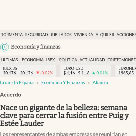
Últimas Noticias
TORMENTA
SEGURIDAD
JUBILADOS
VIVIENDA
ALQUILER
ACCIONE
Economía y finanzas
SOCIAL
Argentina
Economía y finanzas
Política
España
Actualidad
ULTIMAS
ECONOMÍA
IBEX
POLÍTICA
ACTUALIDAD
CRIPTOMONE
México
NOTICIAS
Y
Y
IBEX 35
EURO-USD
EURONE
Criptomonedas
20.176
20.176
-0.02
%
$
1,16
$
1,16
0.01
%
USA
1965,65
FINANZAS
EURO
Cronista España
Economía Y Finanzas
Alianza
Colombia
España
Uruguay
Acuerdo
Nace un gigante de la belleza: semana
clave para cerrar la fusión entre Puig y
Estée Lauder
Los representantes de ambas empresas se reunirían en