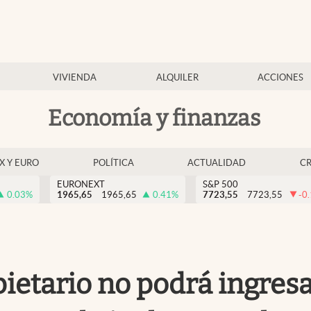
VIVIENDA
ALQUILER
ACCIONES
Economía y finanzas
EX Y EURO
POLÍTICA
ACTUALIDAD
C
EURONEXT
S&P 500
0.03
%
1965,65
1965,65
0.41
%
7723,55
7723,55
-0
pietario no podrá ingresa