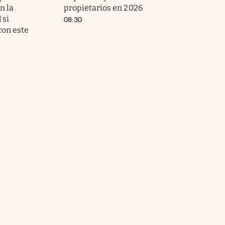
n la
propietarios en 2026
 si
08:30
on este