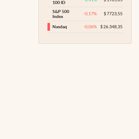
100 ID
S&P 500
-0,17
%
$
7723,55
Index
-0,06
%
$
26.348,35
Nasdaq