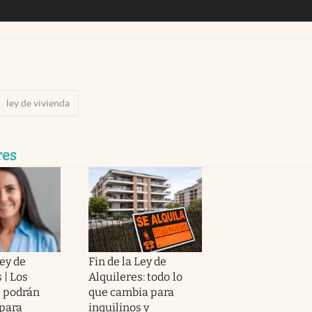
ley de vivienda
res
ey de
Fin de la Ley de
 | Los
Alquileres: todo lo
s podrán
que cambia para
para
inquilinos y