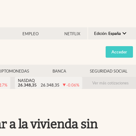
Edición:
España
EMPLEO
NETFLIX
Argentina
Acceder
España
México
RIPTOMONEDAS
BANCA
SEGURIDAD SOCIAL
USA
NASDAQ
Colombia
Ver más cotizaciones
.17
%
26.348,35
26.348,35
-0.06
%
Uruguay
r a la vivienda sin