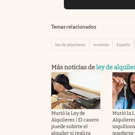
Temas relacionados
ley de alquileres
vivienda
España
Más noticias de
ley de alquile
Murió la Ley de
Murió la L
Alquileres | El casero
Alquileres
puede subirte el
inquilino
alquiler si realiza
quedarse 