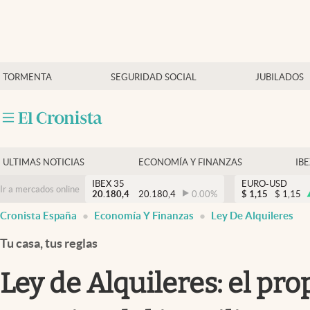
Últimas Noticias
TORMENTA
SEGURIDAD SOCIAL
JUBILADOS
Economía y finanzas
Política
Actualidad
Criptomonedas
ULTIMAS NOTICIAS
ECONOMÍA Y FINANZAS
IB
IBEX 35
EURO-USD
Ir a mercados online
20.180,4
20.180,4
0.00
%
$
1,15
$
1,15
Cronista España
Economía Y Finanzas
Ley De Alquileres
Tu casa, tus reglas
Ley de Alquileres: el pro