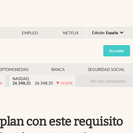
Edición:
España
EMPLEO
NETFLIX
Argentina
Acceder
España
México
RIPTOMONEDAS
BANCA
SEGURIDAD SOCIAL
USA
NASDAQ
Colombia
Ver más cotizaciones
%
26.348,35
26.348,35
-0.06
%
Uruguay
plan con este requisito