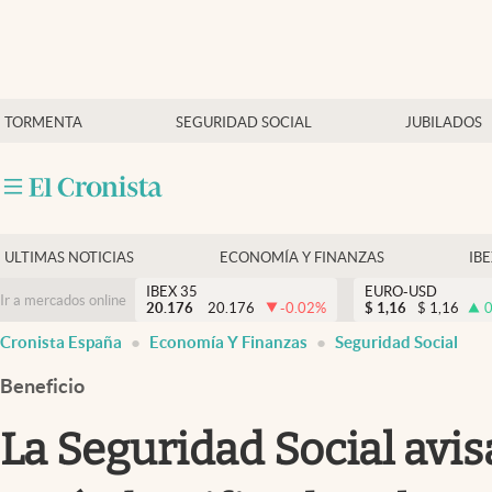
Últimas Noticias
TORMENTA
SEGURIDAD SOCIAL
JUBILADOS
Economía y finanzas
Política
Actualidad
Criptomonedas
ULTIMAS NOTICIAS
ECONOMÍA Y FINANZAS
IB
IBEX 35
EURO-USD
Ir a mercados online
20.176
20.176
-0.02
%
$
1,16
$
1,16
0
Cronista España
Economía Y Finanzas
Seguridad Social
Beneficio
La Seguridad Social avis