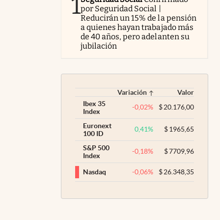
1
por Seguridad Social |
Reducirán un 15% de la pensión
a quienes hayan trabajado más
de 40 años, pero adelanten su
jubilación
Variación
Valor
Ibex 35
-0,02
%
$
20.176,00
Index
Euronext
0,41
%
$
1965,65
100 ID
S&P 500
-0,18
%
$
7709,96
Index
-0,06
%
$
26.348,35
Nasdaq