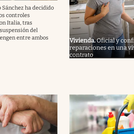
 Sánchez ha decidido
os controles
n Italia, tras
suspensión del
engen entre ambos
Vivienda
.
Oficial y con
reparaciones en una vivi
contrato