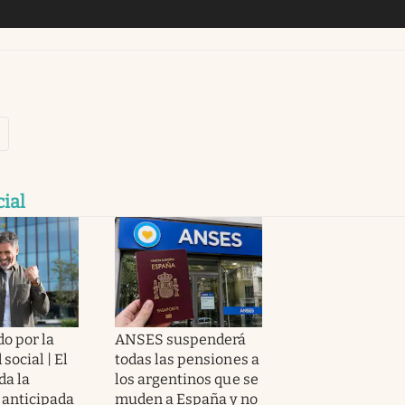
ial
o por la
ANSES suspenderá
social | El
todas las pensiones a
da la
los argentinos que se
 anticipada
muden a España y no