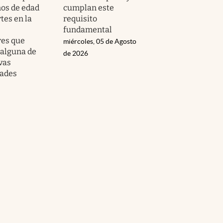
ños de edad
cumplan este
rtes en la
requisito
fundamental
res que
miércoles, 05 de Agosto
alguna de
de 2026
vas
ades