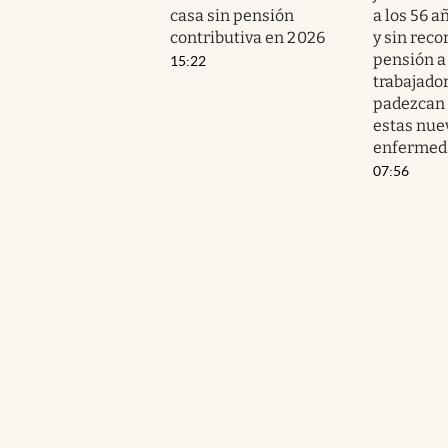
casa sin pensión
a los 56 a
contributiva en 2026
y sin reco
pensión a
15:22
trabajado
padezcan 
estas nue
enfermed
07:56