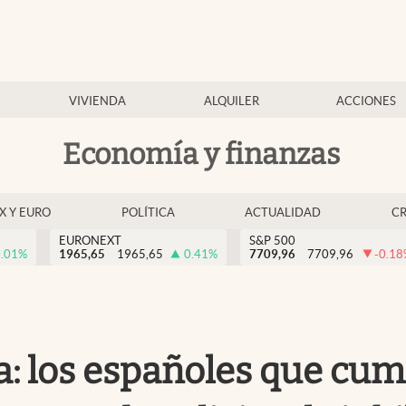
VIVIENDA
ALQUILER
ACCIONES
Economía y finanzas
EX Y EURO
POLÍTICA
ACTUALIDAD
C
EURONEXT
S&P 500
.01
%
1965,65
1965,65
0.41
%
7709,96
7709,96
-0.18
a: los españoles que cum