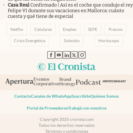
Casa Real
Confirmado | Así es el coche que condujo el rey
Felipe VI durante sus vacaciones en Mallorca: cuánto
cuesta y qué tiene de especial
Netflix
Celulares
Empleo
SEPE
Precios
Crisis Energetica
Subsidio
Horóscopo
abre en nueva pestaña
abre en nueva pestaña
abre en nueva pestaña
abre en nueva pestaña
abre en nueva pestaña
Contacto
Canales de WhatsApp
Suscribite
Quiénes Somos
Portal de Proveedores
Trabajá con nosotros
Copyright 2025 cronista.com
Todos los derechos reservados
Términos y condiciones