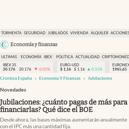
Últimas Noticias
TORMENTA
SEGURIDAD
JUBILADOS
VIVIENDA
ALQUILER
ACCIONE
Economía y finanzas
SOCIAL
Argentina
Economía y finanzas
Política
España
Actualidad
ULTIMAS
ECONOMÍA
IBEX
POLÍTICA
ACTUALIDAD
CRIPTOMONE
México
NOTICIAS
Y
Y
IBEX 35
EURO-USD
EURONE
Criptomonedas
20.176
20.176
-0.02
%
$
1,16
$
1,16
0.31
%
USA
1965,65
FINANZAS
EURO
Cronista España
Economía Y Finanzas
Jubilaciones
Colombia
España
Uruguay
Novedades
Jubilaciones: ¿cuánto pagas de más para
financiarlas? Qué dice el BOE
Desde ahora, las bases máximas aumentarán anualmente
con el IPC más una cantidad fija.