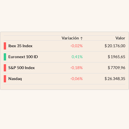
Variación
Valor
-0,02
%
$
20.176,00
Ibex 35 Index
0,41
%
$
1965,65
Euronext 100 ID
-0,18
%
$
7709,96
S&P 500 Index
-0,06
%
$
26.348,35
Nasdaq