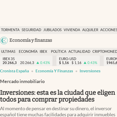
Últimas Noticias
TORMENTA
SEGURIDAD
JUBILADOS
VIVIENDA
ALQUILER
ACCIONE
Economía y finanzas
SOCIAL
Argentina
Economía y finanzas
Política
España
Actualidad
ULTIMAS
ECONOMÍA
IBEX
POLÍTICA
ACTUALIDAD
CRIPTOMONE
México
NOTICIAS
Y
Y
IBEX 35
EURO-USD
EURO
Criptomonedas
20.266,3
20.266,3
0.43
%
$
1,16
$
1,16
0.43
%
USA
1965,
FINANZAS
EURO
Cronista España
Economía Y Finanzas
Inversiones
Colombia
España
Uruguay
Mercado inmobiliario
Inversiones: esta es la ciudad que eligen
todos para comprar propiedades
Al momento de pensar en destinar su dinero, el inversor
español tiene muchas facilidades para adquirir inmuebles