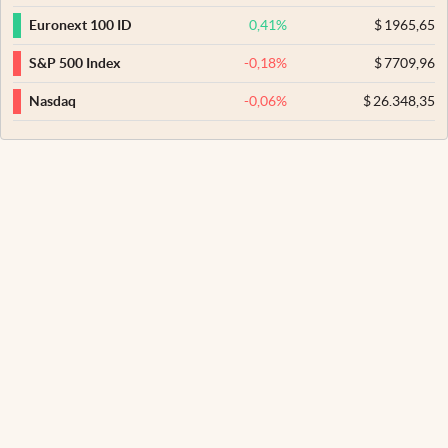
0,41
%
$
1965,65
Euronext 100 ID
-0,18
%
$
7709,96
S&P 500 Index
-0,06
%
$
26.348,35
Nasdaq