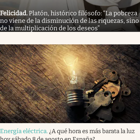
Felicidad
.
Platón, histórico filósofo: “La pobreza
no viene de la disminución de las riquezas, sino
de la multiplicación de los deseos”
Energía eléctrica
.
¿A qué hora es más barata la luz
hoy sábado 8 de agosto en España?