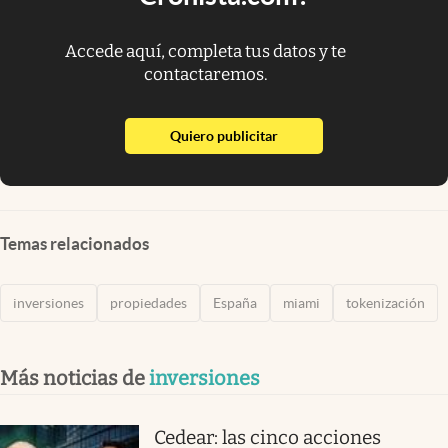
Accede aquí, completa tus datos y te
contactaremos.
abre en nueva pestaña
Quiero publicitar
Temas relacionados
inversiones
propiedades
España
miami
tokenización
Más noticias de
inversiones
Cedear: las cinco acciones