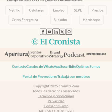
Netflix
Celulares
Empleo
SEPE
Precios
Crisis Energetica
Subsidio
Horóscopo
abre en nueva pestaña
abre en nueva pestaña
abre en nueva pestaña
abre en nueva pestaña
abre en nueva pestaña
Contacto
Canales de WhatsApp
Suscribite
Quiénes Somos
Portal de Proveedores
Trabajá con nosotros
Copyright 2025 cronista.com
Todos los derechos reservados
Términos y condiciones
Privacidad
Consentimiento
Tel:
+54 11 7078-3270