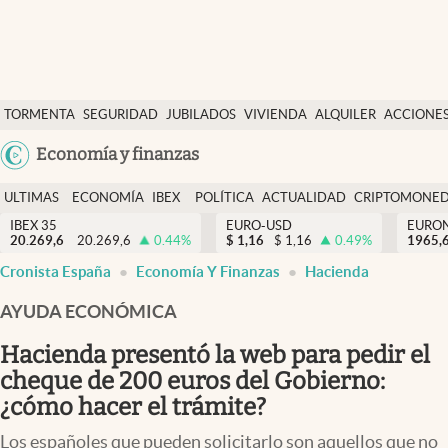
Últimas Noticias
TORMENTA
SEGURIDAD
JUBILADOS
VIVIENDA
ALQUILER
ACCIONE
Economía y finanzas
SOCIAL
Argentina
Economía y finanzas
Política
España
Actualidad
ULTIMAS
ECONOMÍA
IBEX
POLÍTICA
ACTUALIDAD
CRIPTOMONE
México
NOTICIAS
Y
Y
IBEX 35
EURO-USD
EURO
Criptomonedas
20.269,6
20.269,6
0.44
%
$
1,16
$
1,16
0.49
%
USA
1965,
FINANZAS
EURO
Cronista España
Economía Y Finanzas
Hacienda
Colombia
España
Uruguay
AYUDA ECONÓMICA
Hacienda presentó la web para pedir el
cheque de 200 euros del Gobierno:
¿cómo hacer el trámite?
Los españoles que pueden solicitarlo son aquellos que no