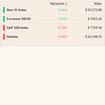
Variación
Valor
0,46
%
$
20.272,80
Ibex 35 Index
0,41
%
$
1965,65
Euronext 100 ID
-0,18
%
$
7709,96
S&P 500 Index
-0,06
%
$
26.348,35
Nasdaq