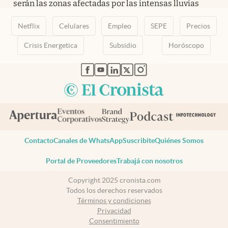
serán las zonas afectadas por las intensas lluvias
Netflix
Celulares
Empleo
SEPE
Precios
Crisis Energetica
Subsidio
Horóscopo
abre en nueva pestaña
abre en nueva pestaña
abre en nueva pestaña
abre en nueva pestaña
abre en nueva pestaña
Contacto
Canales de WhatsApp
Suscribite
Quiénes Somos
Portal de Proveedores
Trabajá con nosotros
Copyright 2025 cronista.com
Todos los derechos reservados
Términos y condiciones
Privacidad
Consentimiento