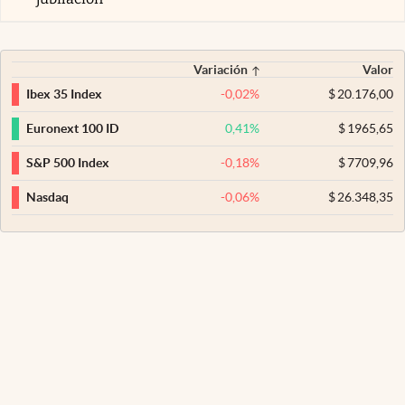
Variación
Valor
-0,02
%
$
20.176,00
Ibex 35 Index
0,41
%
$
1965,65
Euronext 100 ID
-0,18
%
$
7709,96
S&P 500 Index
-0,06
%
$
26.348,35
Nasdaq