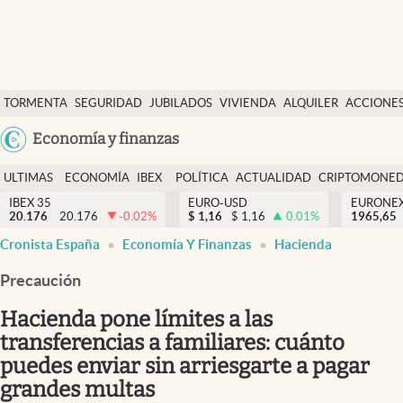
Últimas Noticias
TORMENTA
SEGURIDAD
JUBILADOS
VIVIENDA
ALQUILER
ACCIONE
Economía y finanzas
SOCIAL
Argentina
Economía y finanzas
Política
España
Actualidad
ULTIMAS
ECONOMÍA
IBEX
POLÍTICA
ACTUALIDAD
CRIPTOMONE
México
NOTICIAS
Y
Y
IBEX 35
EURO-USD
EURONE
Criptomonedas
20.176
20.176
-0.02
%
$
1,16
$
1,16
0.01
%
USA
1965,65
FINANZAS
EURO
Cronista España
Economía Y Finanzas
Hacienda
Colombia
España
Uruguay
Precaución
Hacienda pone límites a las
transferencias a familiares: cuánto
puedes enviar sin arriesgarte a pagar
grandes multas