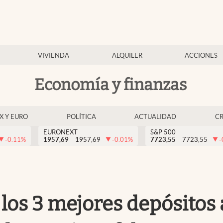
VIVIENDA
ALQUILER
ACCIONES
Economía y finanzas
EX Y EURO
POLÍTICA
ACTUALIDAD
C
EURONEXT
S&P 500
-0.11
%
1957,69
1957,69
-0.01
%
7723,55
7723,55
-
los 3 mejores depósitos a