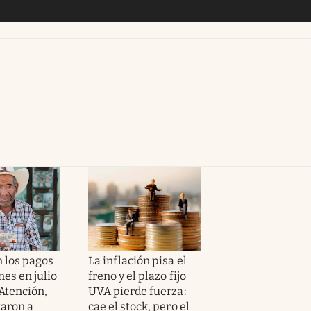
 los pagos
La inflación pisa el
es en julio
freno y el plazo fijo
 Atención,
UVA pierde fuerza:
taron a
cae el stock, pero el