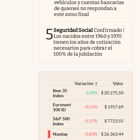
vehículos y cuentas bancarias
de quienes no respondan a
este aviso final
5
Seguridad Social
Confirmado |
Los nacidos entre 1960 y 1970
tienen los años de cotización
necesarios para cobrar el
100% de la jubilación
Variación
Valor
Ibex 35
1,09
%
$
20.275,50
Index
Euronext
-0,01
%
$
1957,69
100 ID
S&P 500
-0,17
%
$
7723,55
Index
-0,83
%
$
26.363,44
Nasdaq