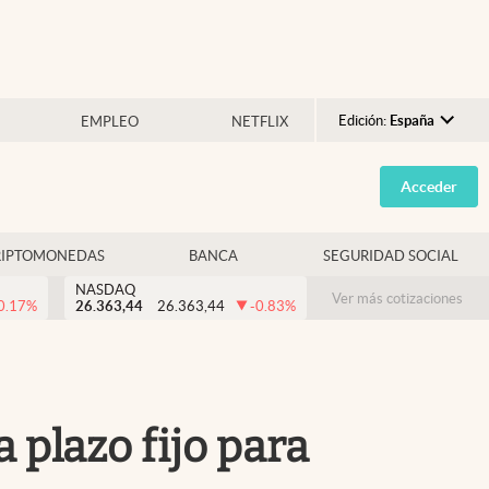
Edición:
España
EMPLEO
NETFLIX
Argentina
Acceder
España
México
RIPTOMONEDAS
BANCA
SEGURIDAD SOCIAL
USA
NASDAQ
Colombia
Ver más cotizaciones
0.17
%
26.363,44
26.363,44
-0.83
%
Uruguay
 plazo fijo para