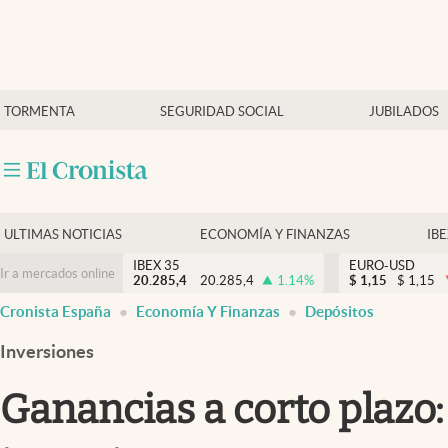
Últimas Noticias
TORMENTA
SEGURIDAD SOCIAL
JUBILADOS
Economía y finanzas
Política
Actualidad
Criptomonedas
ULTIMAS NOTICIAS
ECONOMÍA Y FINANZAS
IB
IBEX 35
EURO-USD
Ir a mercados online
20.285,4
20.285,4
1.14
%
$
1,15
$
1,15
Cronista España
Economía Y Finanzas
Depósitos
Inversiones
Ganancias a corto plazo: 