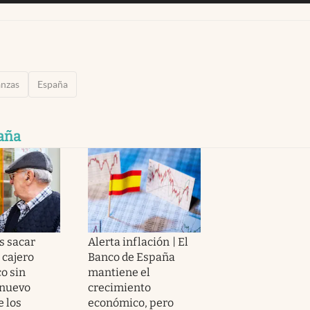
anzas
España
aña
s sacar
Alerta inflación | El
 cajero
Banco de España
o sin
mantiene el
l nuevo
crecimiento
e los
económico, pero