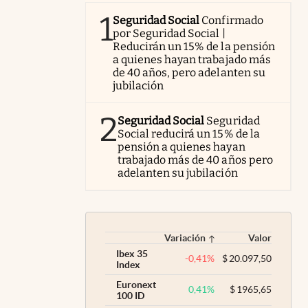
1
Seguridad Social
Confirmado
por Seguridad Social |
Reducirán un 15% de la pensión
a quienes hayan trabajado más
de 40 años, pero adelanten su
jubilación
2
Seguridad Social
Seguridad
Social reducirá un 15% de la
pensión a quienes hayan
trabajado más de 40 años pero
adelanten su jubilación
Variación
Valor
Ibex 35
-0,41
%
$
20.097,50
Index
Euronext
0,41
%
$
1965,65
100 ID