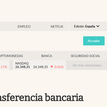
Edición:
España
EMPLEO
NETFLIX
Argentina
Acceder
España
México
RIPTOMONEDAS
BANCA
SEGURIDAD SOCIAL
USA
NASDAQ
Colombia
Ver más cotizaciones
.17
%
26.348,35
26.348,35
-0.06
%
Uruguay
nsferencia bancaria