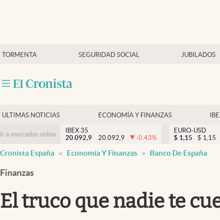
Últimas Noticias
TORMENTA
SEGURIDAD SOCIAL
JUBILADOS
Economía y finanzas
Política
Actualidad
Criptomonedas
ULTIMAS NOTICIAS
ECONOMÍA Y FINANZAS
IB
IBEX 35
EURO-USD
Ir a mercados online
20.092,9
20.092,9
-0.43
%
$
1,15
$
1,15
Cronista España
Economía Y Finanzas
Banco De España
Finanzas
El truco que nadie te cu