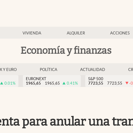
VIVIENDA
ALQUILER
ACCIONES
Economía y finanzas
EX Y EURO
POLÍTICA
ACTUALIDAD
C
EURONEXT
S&P 500
0.01
%
1965,65
1965,65
0.41
%
7723,55
7723,55
-0
enta para anular una tra