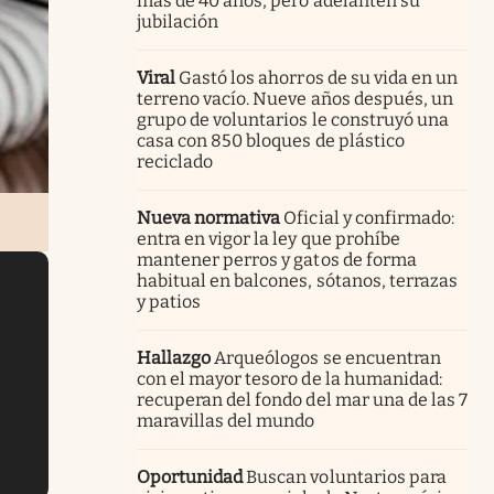
más de 40 años, pero adelanten su
jubilación
Viral
Gastó los ahorros de su vida en un
terreno vacío. Nueve años después, un
grupo de voluntarios le construyó una
casa con 850 bloques de plástico
reciclado
Nueva normativa
Oficial y confirmado:
entra en vigor la ley que prohíbe
mantener perros y gatos de forma
habitual en balcones, sótanos, terrazas
y patios
Hallazgo
Arqueólogos se encuentran
con el mayor tesoro de la humanidad:
recuperan del fondo del mar una de las 7
maravillas del mundo
Oportunidad
Buscan voluntarios para