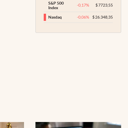
S&P 500
-0,17
%
$
7723,55
Index
-0,06
%
$
26.348,35
Nasdaq