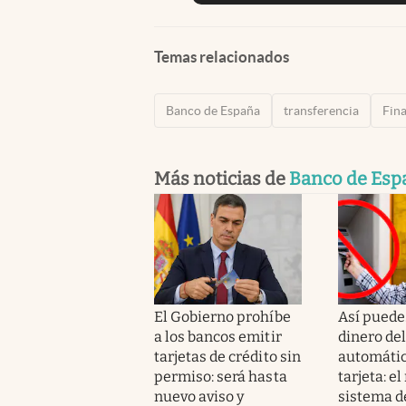
Temas relacionados
Banco de España
transferencia
Fin
Más noticias de
Banco de Esp
El Gobierno prohíbe
Así puede
a los bancos emitir
dinero del
tarjetas de crédito sin
automátic
permiso: será hasta
tarjeta: e
nuevo aviso y
sistema d