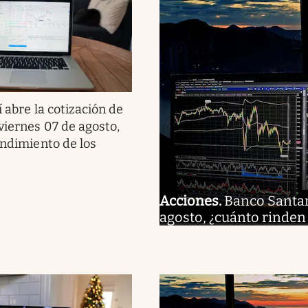
í abre la cotización de
viernes 07 de agosto,
endimiento de los
Acciones
.
Banco Santand
agosto, ¿cuánto rinden