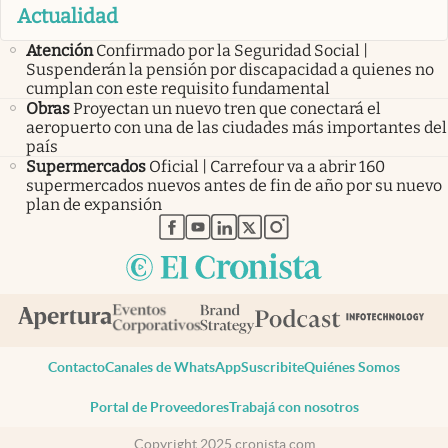
Actualidad
Atención
Confirmado por la Seguridad Social |
Suspenderán la pensión por discapacidad a quienes no
cumplan con este requisito fundamental
Obras
Proyectan un nuevo tren que conectará el
aeropuerto con una de las ciudades más importantes del
país
Supermercados
Oficial | Carrefour va a abrir 160
supermercados nuevos antes de fin de año por su nuevo
plan de expansión
abre en nueva pestaña
abre en nueva pestaña
abre en nueva pestaña
abre en nueva pestaña
abre en nueva pestaña
Contacto
Canales de WhatsApp
Suscribite
Quiénes Somos
Portal de Proveedores
Trabajá con nosotros
Copyright 2025 cronista.com