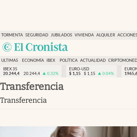
Últimas Noticias
TORMENTA
SEGURIDAD
JUBILADOS
VIVIENDA
ALQUILER
ACCIONE
Economía y finanzas
SOCIAL
Argentina
Política
España
Actualidad
ULTIMAS
ECONOMÍA
IBEX
POLÍTICA
ACTUALIDAD
CRIPTOMONE
México
NOTICIAS
Y
Y
IBEX 35
EURO-USD
EURO
Criptomonedas
20.244,4
20.244,4
0.32
%
$
1,15
$
1,15
0.04
%
USA
1965,
FINANZAS
EURO
Colombia
transferencia
España
Uruguay
transferencia