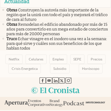
Actualidad
Obras
Construyen la autovía más importante de la
región que la unirá con todo el país y mejorará el tráfico
de cara al futuro
Obras
Remodelan el edificio abandonado por más de 15
años para convertirlo en un mega estadio de conciertos
para más de 20.000 personas
Truco
Echar vinagre en el inodoro una vez a la semana:
para qué sirve y cuáles son sus beneficios de los que
hablan todos
Netflix
Celulares
Empleo
SEPE
Precios
Crisis Energetica
Subsidio
Horóscopo
abre en nueva pestaña
abre en nueva pestaña
abre en nueva pestaña
abre en nueva pestaña
abre en nueva pestaña