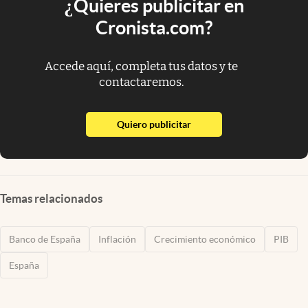
¿Quieres publicitar en
Cronista.com?
Accede aquí, completa tus datos y te
contactaremos.
abre en nueva pestaña
Quiero publicitar
Temas relacionados
Banco de España
Inflación
Crecimiento económico
PIB
España