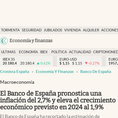
Últimas Noticias
TORMENTA
SEGURIDAD
JUBILADOS
VIVIENDA
ALQUILER
ACCIONE
Economía y finanzas
SOCIAL
Argentina
Economía y finanzas
Política
España
Actualidad
ULTIMAS
ECONOMÍA
IBEX
POLÍTICA
ACTUALIDAD
CRIPTOMONE
México
NOTICIAS
Y
Y
IBEX 35
EURO-USD
EURO
Criptomonedas
20.180,4
20.180,4
0.62
%
$
1,15
$
1,15
-0.27
%
USA
1957
FINANZAS
EURO
Cronista España
Economía Y Finanzas
Banco De España
Colombia
España
Uruguay
Macroeconomía
El Banco de España pronostica una
inflación del 2,7% y eleva el crecimiento
económico previsto en 2024 al 1,9%
El Banco de España ha recortado la estimación de