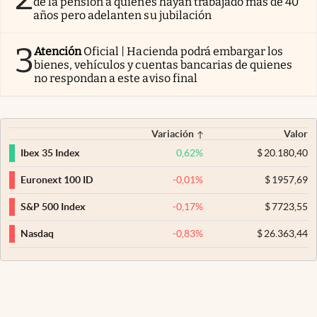
de la pensión a quienes hayan trabajado más de 40
años pero adelanten su jubilación
3
Atención
Oficial | Hacienda podrá embargar los
bienes, vehículos y cuentas bancarias de quienes
no respondan a este aviso final
Variación
Valor
0,62
%
$
20.180,40
Ibex 35 Index
-0,01
%
$
1957,69
Euronext 100 ID
-0,17
%
$
7723,55
S&P 500 Index
-0,83
%
$
26.363,44
Nasdaq