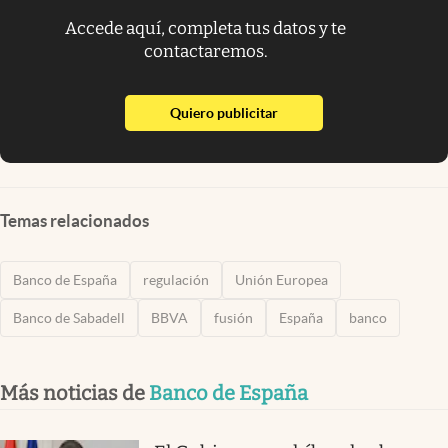
Accede aquí, completa tus datos y te
contactaremos.
abre en nueva pestaña
Quiero publicitar
Temas relacionados
Banco de España
regulación
Unión Europea
Banco de Sabadell
BBVA
fusión
España
banco
Más noticias de
Banco de España