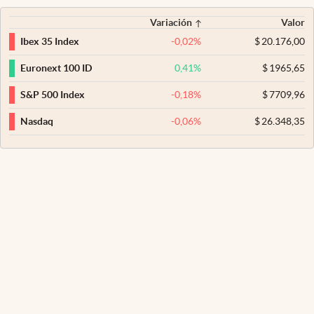
Variación
Valor
-0,02
%
$
20.176,00
Ibex 35 Index
0,41
%
$
1965,65
Euronext 100 ID
-0,18
%
$
7709,96
S&P 500 Index
-0,06
%
$
26.348,35
Nasdaq