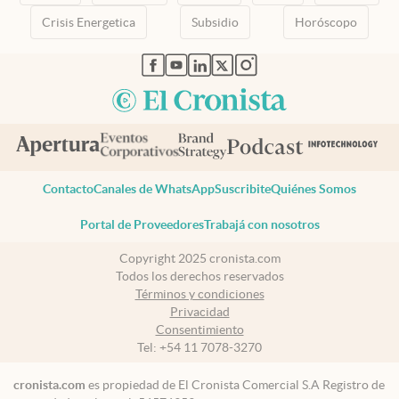
Crisis Energetica
Subsidio
Horóscopo
abre en nueva pestaña
abre en nueva pestaña
abre en nueva pestaña
abre en nueva pestaña
abre en nueva pestaña
Contacto
Canales de WhatsApp
Suscribite
Quiénes Somos
Portal de Proveedores
Trabajá con nosotros
Copyright 2025 cronista.com
Todos los derechos reservados
Términos y condiciones
Privacidad
Consentimiento
Tel:
+54 11 7078-3270
cronista.com
es propiedad de El Cronista Comercial S.A Registro de