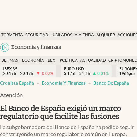
Últimas Noticias
TORMENTA
SEGURIDAD
JUBILADOS
VIVIENDA
ALQUILER
ACCIONE
Economía y finanzas
SOCIAL
Argentina
Economía y finanzas
Política
España
Actualidad
ULTIMAS
ECONOMÍA
IBEX
POLÍTICA
ACTUALIDAD
CRIPTOMONE
México
NOTICIAS
Y
Y
IBEX 35
EURO-USD
EURONE
Criptomonedas
20.176
20.176
-0.02
%
$
1,16
$
1,16
0.01
%
USA
1965,65
FINANZAS
EURO
Cronista España
Economía Y Finanzas
Banco De España
Colombia
España
Uruguay
Atención
El Banco de España exigió un marco
regulatorio que facilite las fusiones
La subgobernadora del Banco de España ha pedido seguir
construyendo un marco regulatorio común en Europa.