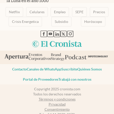
la Luna en el año 1000”
Netflix
Celulares
Empleo
SEPE
Precios
Crisis Energetica
Subsidio
Horóscopo
abre en nueva pestaña
abre en nueva pestaña
abre en nueva pestaña
abre en nueva pestaña
abre en nueva pestaña
Contacto
Canales de WhatsApp
Suscribite
Quiénes Somos
Portal de Proveedores
Trabajá con nosotros
Copyright 2025 cronista.com
Todos los derechos reservados
Términos y condiciones
Privacidad
Consentimiento