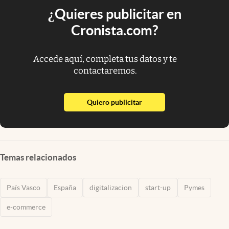
¿Quieres publicitar en
Cronista.com?
Accede aquí, completa tus datos y te
contactaremos.
abre en nueva pestaña
Quiero publicitar
Temas relacionados
País Vasco
España
digitalizacion
start-up
Pymes
e-commerce