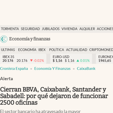
Últimas Noticias
TORMENTA
SEGURIDAD
JUBILADOS
VIVIENDA
ALQUILER
ACCIONE
Economía y finanzas
SOCIAL
Argentina
Economía y finanzas
Política
España
Actualidad
ULTIMAS
ECONOMÍA
IBEX
POLÍTICA
ACTUALIDAD
CRIPTOMONE
México
NOTICIAS
Y
Y
IBEX 35
EURO-USD
EURONE
Criptomonedas
20.176
20.176
-0.02
%
$
1,16
$
1,16
0.01
%
USA
1965,65
FINANZAS
EURO
Cronista España
Economía Y Finanzas
CaixaBank
Colombia
España
Uruguay
Alerta
Cierran BBVA, Caixabank, Santander y
Sabadell: por qué dejaron de funcionar
2500 oficinas
El sector bancario ha atravesado la mayor