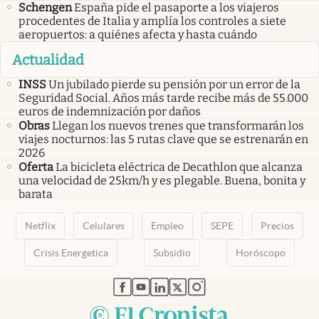
Schengen
España pide el pasaporte a los viajeros
procedentes de Italia y amplía los controles a siete
aeropuertos: a quiénes afecta y hasta cuándo
Actualidad
INSS
Un jubilado pierde su pensión por un error de la
Seguridad Social. Años más tarde recibe más de 55.000
euros de indemnización por daños
Obras
Llegan los nuevos trenes que transformarán los
viajes nocturnos: las 5 rutas clave que se estrenarán en
2026
Oferta
La bicicleta eléctrica de Decathlon que alcanza
una velocidad de 25km/h y es plegable. Buena, bonita y
barata
Netflix
Celulares
Empleo
SEPE
Precios
Crisis Energetica
Subsidio
Horóscopo
abre en nueva pestaña
abre en nueva pestaña
abre en nueva pestaña
abre en nueva pestaña
abre en nueva pestaña