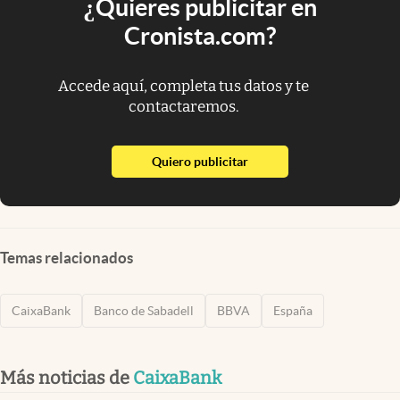
¿Quieres publicitar en
Cronista.com?
Accede aquí, completa tus datos y te
contactaremos.
abre en nueva pestaña
Quiero publicitar
Temas relacionados
CaixaBank
Banco de Sabadell
BBVA
España
Más noticias de
CaixaBank