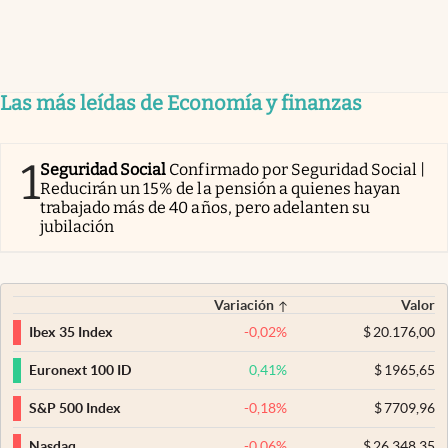
Las más leídas de Economía y finanzas
1
Seguridad Social
Confirmado por Seguridad Social |
Reducirán un 15% de la pensión a quienes hayan
trabajado más de 40 años, pero adelanten su
jubilación
Variación
Valor
-0,02
%
$
20.176,00
Ibex 35 Index
0,41
%
$
1965,65
Euronext 100 ID
-0,18
%
$
7709,96
S&P 500 Index
-0,06
%
$
26.348,35
Nasdaq