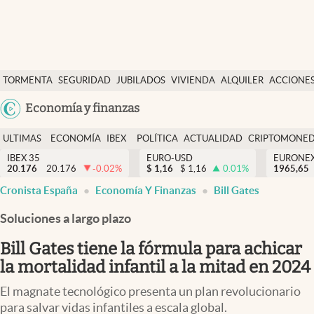
Últimas Noticias
TORMENTA
SEGURIDAD
JUBILADOS
VIVIENDA
ALQUILER
ACCIONE
Economía y finanzas
SOCIAL
Argentina
Economía y finanzas
Política
España
Actualidad
ULTIMAS
ECONOMÍA
IBEX
POLÍTICA
ACTUALIDAD
CRIPTOMONE
México
NOTICIAS
Y
Y
IBEX 35
EURO-USD
EURONE
Criptomonedas
20.176
20.176
-0.02
%
$
1,16
$
1,16
0.01
%
USA
1965,65
FINANZAS
EURO
Cronista España
Economía Y Finanzas
Bill Gates
Colombia
España
Uruguay
Soluciones a largo plazo
Bill Gates tiene la fórmula para achicar
la mortalidad infantil a la mitad en 2024
El magnate tecnológico presenta un plan revolucionario
para salvar vidas infantiles a escala global.