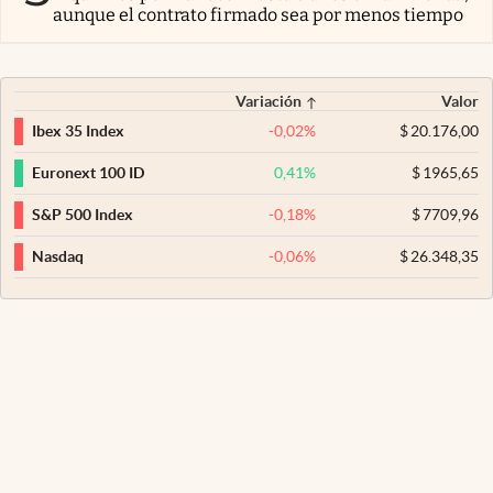
aunque el contrato firmado sea por menos tiempo
Variación
Valor
-0,02
%
$
20.176,00
Ibex 35 Index
0,41
%
$
1965,65
Euronext 100 ID
-0,18
%
$
7709,96
S&P 500 Index
-0,06
%
$
26.348,35
Nasdaq