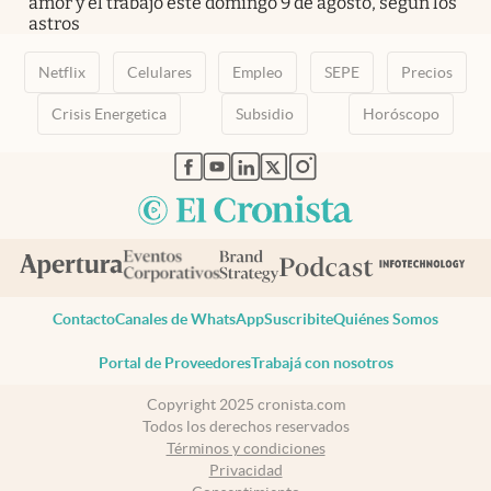
amor y el trabajo este domingo 9 de agosto, según los
astros
Netflix
Celulares
Empleo
SEPE
Precios
Crisis Energetica
Subsidio
Horóscopo
abre en nueva pestaña
abre en nueva pestaña
abre en nueva pestaña
abre en nueva pestaña
abre en nueva pestaña
Contacto
Canales de WhatsApp
Suscribite
Quiénes Somos
Portal de Proveedores
Trabajá con nosotros
Copyright 2025 cronista.com
Todos los derechos reservados
Términos y condiciones
Privacidad