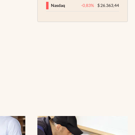
-0,83
%
$
26.363,44
Nasdaq