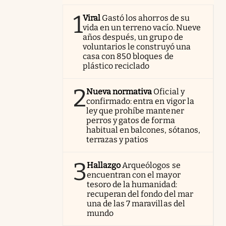
1
Viral
Gastó los ahorros de su
vida en un terreno vacío. Nueve
años después, un grupo de
voluntarios le construyó una
casa con 850 bloques de
plástico reciclado
2
Nueva normativa
Oficial y
confirmado: entra en vigor la
ley que prohíbe mantener
perros y gatos de forma
habitual en balcones, sótanos,
terrazas y patios
3
Hallazgo
Arqueólogos se
encuentran con el mayor
tesoro de la humanidad:
recuperan del fondo del mar
una de las 7 maravillas del
mundo