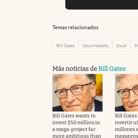
Temas relacionados
Bill Gates
Satya Nadella
Excel
M
Más noticias de
Bill Gates
Bill Gates wants to
Bill Gates
invest $50 million in
invertir u
a mega-project far
millones 
more ambitious than
megaproy