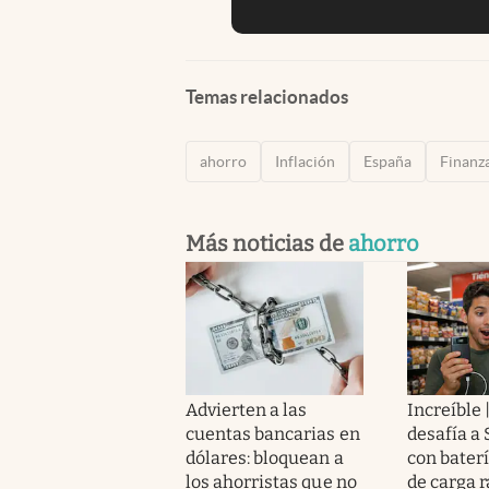
Temas relacionados
ahorro
Inflación
España
Finanz
Más noticias de
ahorro
Advierten a las
Increíble 
cuentas bancarias en
desafía a
dólares: bloquean a
con baterí
los ahorristas que no
de carga 