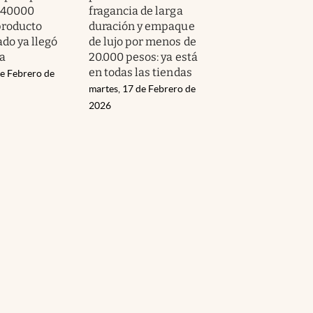
 40000
fragancia de larga
producto
duración y empaque
do ya llegó
de lujo por menos de
a
20.000 pesos: ya está
en todas las tiendas
de Febrero de
martes, 17 de Febrero de
2026