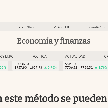
VIVIENDA
ALQUILER
ACCIONES
Economía y finanzas
EX Y EURO
POLÍTICA
ACTUALIDAD
C
EURONEXT
S&P 500
.05
%
1957,93
1957,93
0.96
%
7736,52
7736,52
1.79
%
on este método se pueden