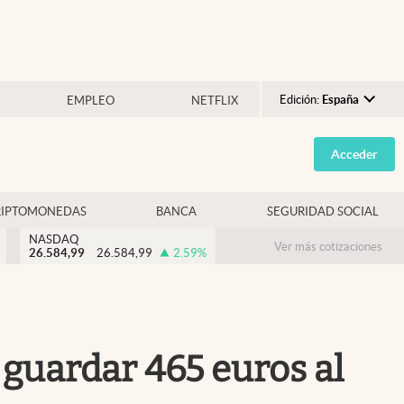
Edición:
España
EMPLEO
NETFLIX
Argentina
Acceder
España
México
RIPTOMONEDAS
BANCA
SEGURIDAD SOCIAL
USA
NASDAQ
Colombia
Ver más cotizaciones
26.584,99
26.584,99
2.59
%
Uruguay
 guardar 465 euros al