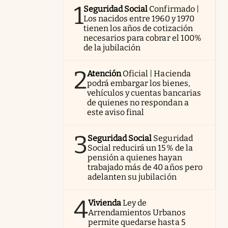
1
Seguridad Social
Confirmado |
Los nacidos entre 1960 y 1970
tienen los años de cotización
necesarios para cobrar el 100%
de la jubilación
2
Atención
Oficial | Hacienda
podrá embargar los bienes,
vehículos y cuentas bancarias
de quienes no respondan a
este aviso final
3
Seguridad Social
Seguridad
Social reducirá un 15% de la
pensión a quienes hayan
trabajado más de 40 años pero
adelanten su jubilación
4
Vivienda
Ley de
Arrendamientos Urbanos
permite quedarse hasta 5