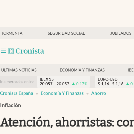
Últimas Noticias
TORMENTA
SEGURIDAD SOCIAL
JUBILADOS
Economía y finanzas
Política
Actualidad
Criptomonedas
ULTIMAS NOTICIAS
ECONOMÍA Y FINANZAS
IB
IBEX 35
EURO-USD
Ir a mercados online
20.057
20.057
0.17
%
$
1,16
$
1,16
0
Cronista España
Economía Y Finanzas
Ahorro
Inflación
Atención, ahorristas: c