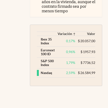
años en la vivienda, aunque el
contrato firmado sea por
menos tiempo
Variación
Valor
Ibex 35
0,17
%
$
20.057,00
Index
Euronext
0,96
%
$
1957,93
100 ID
S&P 500
1,79
%
$
7736,52
Index
2,59
%
$
26.584,99
Nasdaq