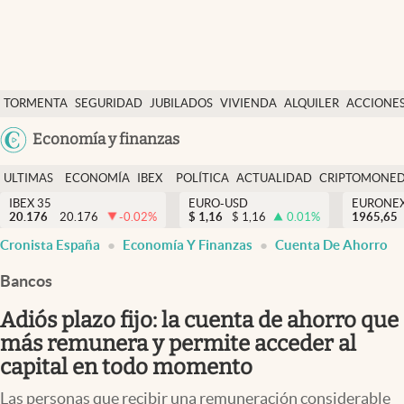
Últimas Noticias
TORMENTA
SEGURIDAD
JUBILADOS
VIVIENDA
ALQUILER
ACCIONE
Economía y finanzas
SOCIAL
Argentina
Economía y finanzas
Política
España
Actualidad
ULTIMAS
ECONOMÍA
IBEX
POLÍTICA
ACTUALIDAD
CRIPTOMONE
México
NOTICIAS
Y
Y
IBEX 35
EURO-USD
EURONE
Criptomonedas
20.176
20.176
-0.02
%
$
1,16
$
1,16
0.01
%
USA
1965,65
FINANZAS
EURO
Cronista España
Economía Y Finanzas
Cuenta De Ahorro
Colombia
España
Uruguay
Bancos
Adiós plazo fijo: la cuenta de ahorro que
más remunera y permite acceder al
capital en todo momento
Las personas que recibir una remuneración considerable