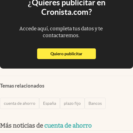
¿Quieres publicitar en
Cronista.com?
Accede aquí, completa tus datos y te
contactaremos.
abre en nueva pestaña
Quiero publicitar
Temas relacionados
cuenta de ahorro
España
plazo fijo
Bancos
Más noticias de
cuenta de ahorro