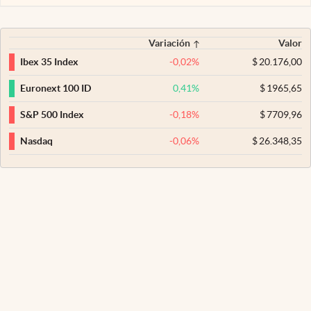
Variación
Valor
-0,02
%
$
20.176,00
Ibex 35 Index
0,41
%
$
1965,65
Euronext 100 ID
-0,18
%
$
7709,96
S&P 500 Index
-0,06
%
$
26.348,35
Nasdaq