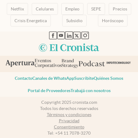
Netflix
Celulares
Empleo
SEPE
Precios
Crisis Energetica
Subsidio
Horóscopo
abre en nueva pestaña
abre en nueva pestaña
abre en nueva pestaña
abre en nueva pestaña
abre en nueva pestaña
Contacto
Canales de WhatsApp
Suscribite
Quiénes Somos
Portal de Proveedores
Trabajá con nosotros
Copyright 2025 cronista.com
Todos los derechos reservados
Términos y condiciones
Privacidad
Consentimiento
Tel:
+54 11 7078-3270