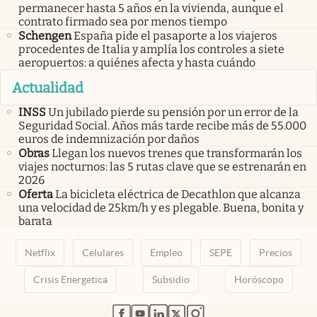
permanecer hasta 5 años en la vivienda, aunque el
contrato firmado sea por menos tiempo
Schengen
España pide el pasaporte a los viajeros
procedentes de Italia y amplía los controles a siete
aeropuertos: a quiénes afecta y hasta cuándo
Actualidad
INSS
Un jubilado pierde su pensión por un error de la
Seguridad Social. Años más tarde recibe más de 55.000
euros de indemnización por daños
Obras
Llegan los nuevos trenes que transformarán los
viajes nocturnos: las 5 rutas clave que se estrenarán en
2026
Oferta
La bicicleta eléctrica de Decathlon que alcanza
una velocidad de 25km/h y es plegable. Buena, bonita y
barata
Netflix
Celulares
Empleo
SEPE
Precios
Crisis Energetica
Subsidio
Horóscopo
abre en nueva pestaña
abre en nueva pestaña
abre en nueva pestaña
abre en nueva pestaña
abre en nueva pestaña