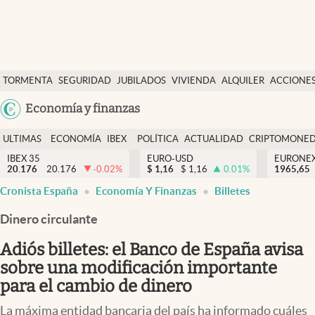
Últimas Noticias
TORMENTA
SEGURIDAD
JUBILADOS
VIVIENDA
ALQUILER
ACCIONE
Economía y finanzas
SOCIAL
Argentina
Economía y finanzas
Política
España
Actualidad
ULTIMAS
ECONOMÍA
IBEX
POLÍTICA
ACTUALIDAD
CRIPTOMONE
México
NOTICIAS
Y
Y
IBEX 35
EURO-USD
EURONE
Criptomonedas
20.176
20.176
-0.02
%
$
1,16
$
1,16
0.01
%
USA
1965,65
FINANZAS
EURO
Cronista España
Economía Y Finanzas
Billetes
Colombia
España
Uruguay
Dinero circulante
Adiós billetes: el Banco de España avisa
sobre una modificación importante
para el cambio de dinero
La máxima entidad bancaria del país ha informado cuáles