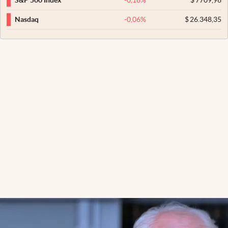
S&P 500 Index
-0,06
%
$
26.348,35
Nasdaq