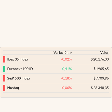
Variación
Valor
-0,02
%
$
20.176,00
Ibex 35 Index
0,41
%
$
1965,65
Euronext 100 ID
-0,18
%
$
7709,96
S&P 500 Index
-0,06
%
$
26.348,35
Nasdaq