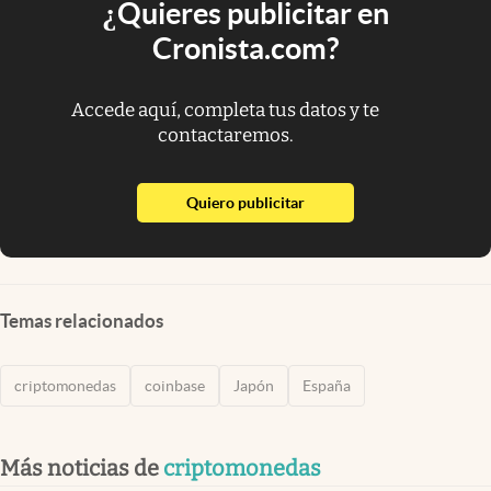
¿Quieres publicitar en
Cronista.com?
Accede aquí, completa tus datos y te
contactaremos.
abre en nueva pestaña
Quiero publicitar
Temas relacionados
criptomonedas
coinbase
Japón
España
Más noticias de
criptomonedas