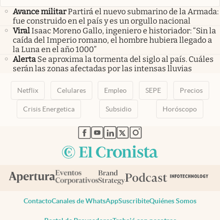
Avance militar
Partirá el nuevo submarino de la Armada:
fue construido en el país y es un orgullo nacional
Viral
Isaac Moreno Gallo, ingeniero e historiador: “Sin la
caída del Imperio romano, el hombre hubiera llegado a
la Luna en el año 1000”
Alerta
Se aproxima la tormenta del siglo al país. Cuáles
serán las zonas afectadas por las intensas lluvias
Netflix
Celulares
Empleo
SEPE
Precios
Crisis Energetica
Subsidio
Horóscopo
abre en nueva pestaña
abre en nueva pestaña
abre en nueva pestaña
abre en nueva pestaña
abre en nueva pestaña
Contacto
Canales de WhatsApp
Suscribite
Quiénes Somos