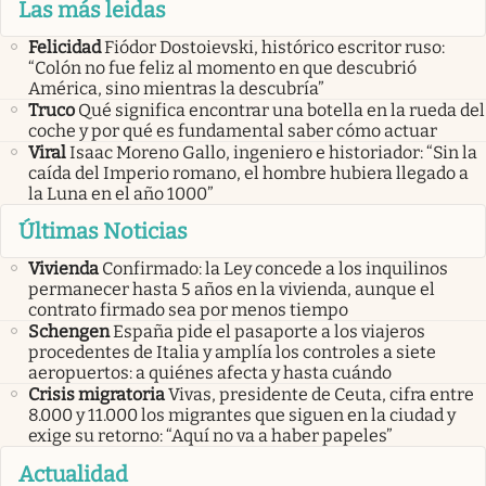
Las más leidas
Felicidad
Fiódor Dostoievski, histórico escritor ruso:
“Colón no fue feliz al momento en que descubrió
América, sino mientras la descubría”
Truco
Qué significa encontrar una botella en la rueda del
coche y por qué es fundamental saber cómo actuar
Viral
Isaac Moreno Gallo, ingeniero e historiador: “Sin la
caída del Imperio romano, el hombre hubiera llegado a
la Luna en el año 1000”
Últimas Noticias
Vivienda
Confirmado: la Ley concede a los inquilinos
permanecer hasta 5 años en la vivienda, aunque el
contrato firmado sea por menos tiempo
Schengen
España pide el pasaporte a los viajeros
procedentes de Italia y amplía los controles a siete
aeropuertos: a quiénes afecta y hasta cuándo
Crisis migratoria
Vivas, presidente de Ceuta, cifra entre
8.000 y 11.000 los migrantes que siguen en la ciudad y
exige su retorno: “Aquí no va a haber papeles”
Actualidad