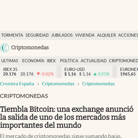
Últimas Noticias
TORMENTA
SEGURIDAD
JUBILADOS
VIVIENDA
ALQUILER
ACCIONE
Economía y finanzas
SOCIAL
Argentina
Criptomonedas
Política
España
Actualidad
ULTIMAS
ECONOMÍA
IBEX
POLÍTICA
ACTUALIDAD
CRIPTOMONE
México
NOTICIAS
Y
Y
IBEX 35
EURO-USD
EURONE
Criptomonedas
20.176
20.176
-0.02
%
$
1,16
$
1,16
0.01
%
USA
1965,65
FINANZAS
EURO
Cronista España
Criptomonedas
Criptomonedas
Colombia
España
Uruguay
CRIPTOMONEDAS
Tiembla Bitcoin: una exchange anunció
la salida de uno de los mercados más
importantes del mundo
El mercado de criptomonedas sigue sumando bajas.