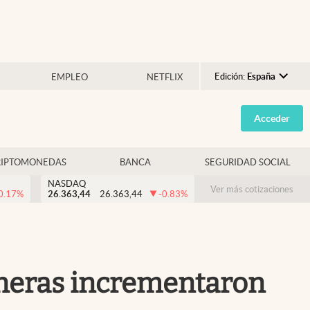
Edición:
España
EMPLEO
NETFLIX
Argentina
Acceder
España
México
RIPTOMONEDAS
BANCA
SEGURIDAD SOCIAL
USA
NASDAQ
Colombia
Ver más cotizaciones
0.17
%
26.363,44
26.363,44
-0.83
%
Uruguay
ineras incrementaron