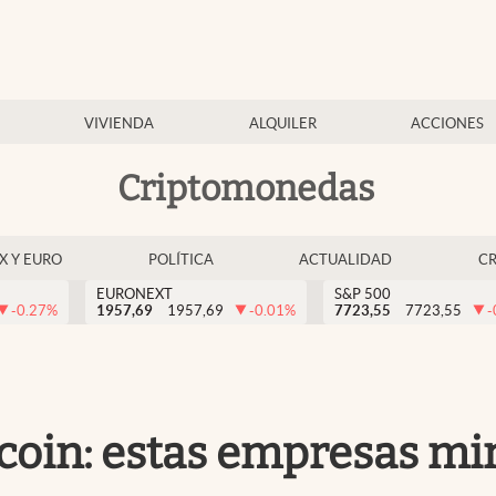
VIVIENDA
ALQUILER
ACCIONES
Criptomonedas
EX Y EURO
POLÍTICA
ACTUALIDAD
C
EURONEXT
S&P 500
-0.27
%
1957,69
1957,69
-0.01
%
7723,55
7723,55
-
tcoin: estas empresas m