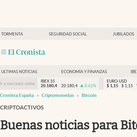
Últimas Noticias
TORMENTA
SEGURIDAD SOCIAL
JUBILADOS
Economía y finanzas
Política
Actualidad
Criptomonedas
ULTIMAS NOTICIAS
ECONOMÍA Y FINANZAS
IB
IBEX 35
EURO-USD
Ir a mercados online
20.180,4
20.180,4
0.62
%
$
1,15
$
1,15
Cronista España
Criptomonedas
Bitcoin
CRIPTOACTIVOS
Buenas noticias para Bi