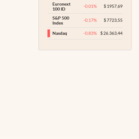
Euronext
-0,01
%
$
1957,69
100 ID
S&P 500
-0,17
%
$
7723,55
Index
-0,83
%
$
26.363,44
Nasdaq