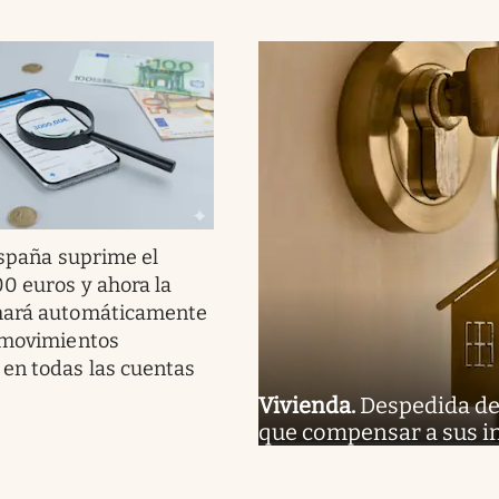
spaña suprime el
00 euros y ahora la
mará automáticamente
 movimientos
en todas las cuentas
Vivienda
.
Despedida de 
que compensar a sus in