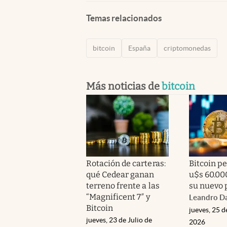
Temas relacionados
bitcoin
España
criptomonedas
Más noticias de
bitcoin
Rotación de carteras:
Bitcoin pe
qué Cedear ganan
u$s 60.000
terreno frente a las
su nuevo 
“Magnificent 7″ y
Leandro Da
Bitcoin
jueves, 25 d
jueves, 23 de Julio de
2026