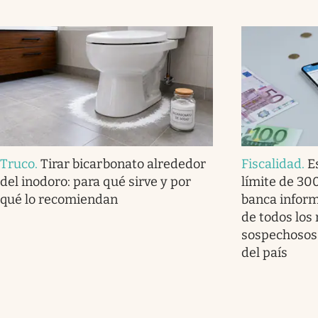
Truco
.
Tirar bicarbonato alrededor
Fiscalidad
.
E
del inodoro: para qué sirve y por
límite de 30
qué lo recomiendan
banca infor
de todos los
sospechosos 
del país