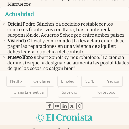
Marruecos
Actualidad
Oficial
Pedro Sánchez ha decidido restablecer los
controles fronterizos con Italia, tras mantener la
suspensión del Acuerdo Schengen entre ambos países
Vivienda
Oficial y confirmado | La ley aclara quién debe
pagar las reparaciones en una vivienda de alquiler:
debes leer la letra chica del contrato
Nuevo libro
Robert Sapolsky, neurobiólogo: “La ciencia
demuestra que la desigualdad aumenta las posibilidades
de que las cosas no salgan bien”
Netflix
Celulares
Empleo
SEPE
Precios
Crisis Energetica
Subsidio
Horóscopo
abre en nueva pestaña
abre en nueva pestaña
abre en nueva pestaña
abre en nueva pestaña
abre en nueva pestaña