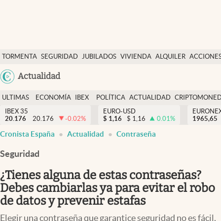
Últimas Noticias
TORMENTA
SEGURIDAD
JUBILADOS
VIVIENDA
ALQUILER
ACCIONE
Economía y finanzas
SOCIAL
Argentina
Actualidad
Política
España
Actualidad
ULTIMAS
ECONOMÍA
IBEX
POLÍTICA
ACTUALIDAD
CRIPTOMONE
México
NOTICIAS
Y
Y
IBEX 35
EURO-USD
EURONE
Criptomonedas
20.176
20.176
-0.02
%
$
1,16
$
1,16
0.01
%
USA
1965,65
FINANZAS
EURO
Cronista España
Actualidad
Contraseña
Colombia
España
Uruguay
Seguridad
¿Tienes alguna de estas contraseñas?
Debes cambiarlas ya para evitar el robo
de datos y prevenir estafas
Elegir una contraseña que garantice seguridad no es fácil,