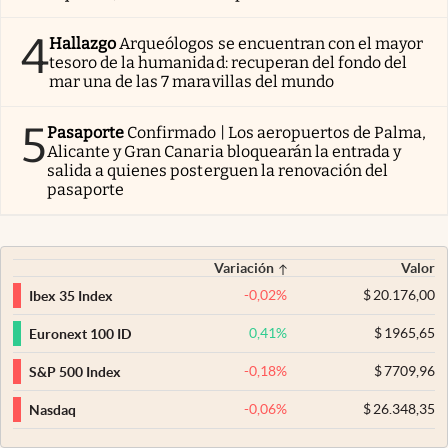
4
Hallazgo
Arqueólogos se encuentran con el mayor
tesoro de la humanidad: recuperan del fondo del
mar una de las 7 maravillas del mundo
5
Pasaporte
Confirmado | Los aeropuertos de Palma,
Alicante y Gran Canaria bloquearán la entrada y
salida a quienes posterguen la renovación del
pasaporte
Variación
Valor
-0,02
%
$
20.176,00
Ibex 35 Index
0,41
%
$
1965,65
Euronext 100 ID
-0,18
%
$
7709,96
S&P 500 Index
-0,06
%
$
26.348,35
Nasdaq