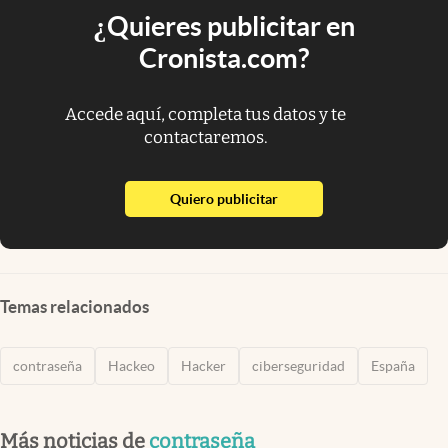
¿Quieres publicitar en
Cronista.com?
Accede aquí, completa tus datos y te
contactaremos.
abre en nueva pestaña
Quiero publicitar
Temas relacionados
contraseña
Hackeo
Hacker
ciberseguridad
España
Más noticias de
contraseña