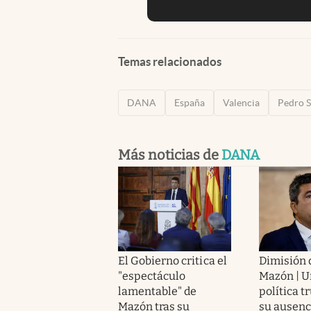
Temas relacionados
DANA
España
Valencia
Pedro 
Más noticias de
DANA
El Gobierno critica el
Dimisión 
"espectáculo
Mazón | U
lamentable" de
política t
Mazón tras su
su ausenc