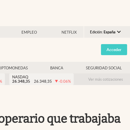
Edición:
España
EMPLEO
NETFLIX
Argentina
Acceder
España
México
RIPTOMONEDAS
BANCA
SEGURIDAD SOCIAL
USA
NASDAQ
Colombia
Ver más cotizaciones
%
26.348,35
26.348,35
-0.06
%
Uruguay
operario que trabajaba