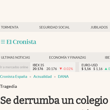
Últimas Noticias
TORMENTA
SEGURIDAD SOCIAL
JUBILADOS
Economía y finanzas
Política
Actualidad
Criptomonedas
ULTIMAS NOTICIAS
ECONOMÍA Y FINANZAS
IB
IBEX 35
EURO-USD
Ir a mercados online
20.176
20.176
-0.02
%
$
1,16
$
1,16
0
Cronista España
Actualidad
DANA
Tragedia
Se derrumba un colegio 