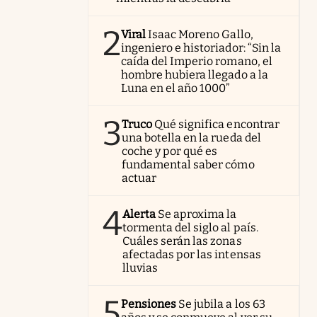
2
Viral
Isaac Moreno Gallo,
ingeniero e historiador: “Sin la
caída del Imperio romano, el
hombre hubiera llegado a la
Luna en el año 1000”
3
Truco
Qué significa encontrar
una botella en la rueda del
coche y por qué es
fundamental saber cómo
actuar
4
Alerta
Se aproxima la
tormenta del siglo al país.
Cuáles serán las zonas
afectadas por las intensas
lluvias
5
Pensiones
Se jubila a los 63