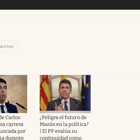
Sánchez
de Carlos
¿Peligra el futuro de
na carrera
Mazón en la política?
runcada por
| El PP evalúa su
ia durante
continuidad como