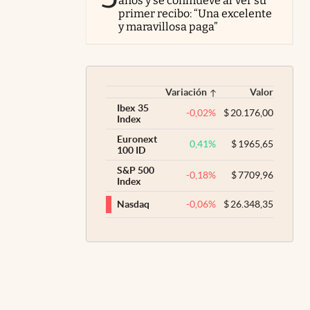
años y se conmueve al ver su
primer recibo: “Una excelente
y maravillosa paga”
Variación
Valor
Ibex 35
-0,02
%
$
20.176,00
Index
Euronext
0,41
%
$
1965,65
100 ID
S&P 500
-0,18
%
$
7709,96
Index
-0,06
%
$
26.348,35
Nasdaq