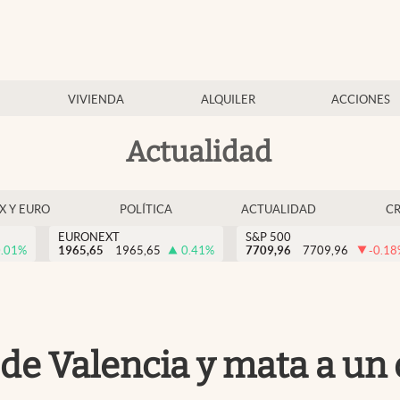
VIVIENDA
ALQUILER
ACCIONES
Actualidad
EX Y EURO
POLÍTICA
ACTUALIDAD
C
EURONEXT
S&P 500
.01
%
1965,65
1965,65
0.41
%
7709,96
7709,96
-0.18
de Valencia y mata a un 