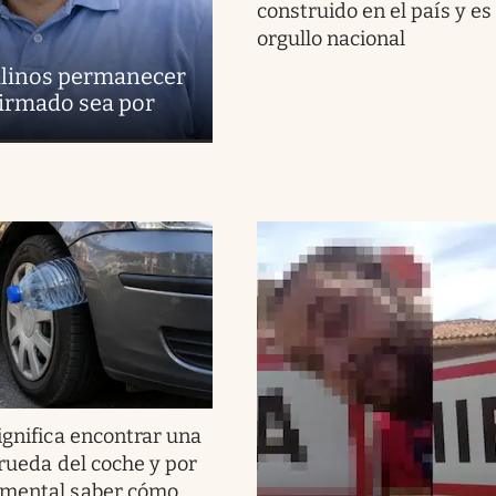
construido en el país y es
orgullo nacional
uilinos permanecer
firmado sea por
ignifica encontrar una
 rueda del coche y por
amental saber cómo