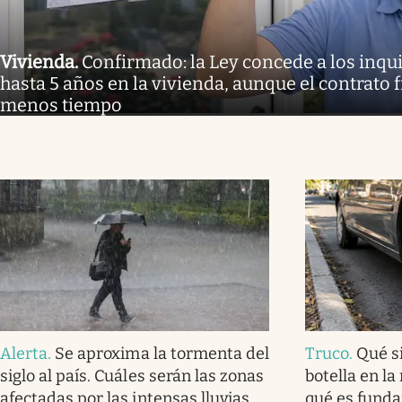
Vivienda
.
Confirmado: la Ley concede a los inq
hasta 5 años en la vivienda, aunque el contrato 
menos tiempo
Alerta
.
Se aproxima la tormenta del
Truco
.
Qué s
siglo al país. Cuáles serán las zonas
botella en la
afectadas por las intensas lluvias
qué es fund