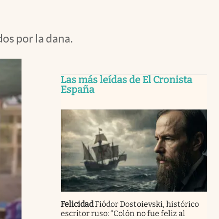
os por la dana.
Las más leídas de El Cronista
España
Felicidad
Fiódor Dostoievski, histórico
escritor ruso: “Colón no fue feliz al