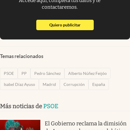
Accede aquí, completa tus datos y te
contactaremos.
abre en nueva pestaña
Quiero publicitar
Temas relacionados
PSOE
PP
Pedro Sánchez
Alberto Núñez Feijóo
Isabel Díaz Ayuso
Madrid
Corrupción
España
Más noticias de
PSOE
El Gobierno reclama la dimisión