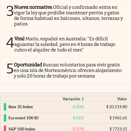
3
Nueva normativa
Oficial y confirmado: entra en
vigor la ley que prohíbe mantener perros y gatos
de forma habitual en balcones, sótanos, terrazas y
patios
4
Viral
Mario, español en Australia: “Es difícil
aguantar la soledad, pero en 4 horas de trabajo
cubro el alquiler de todo el mes”
5
Oportunidad
Buscan voluntarios para vivir gratis
en una isla de Norteamérica: ofrecen alojamiento
y solo 20 horas de trabajo por semana
Variación
Valor
0,20
%
$
20.219,80
Ibex 35 Index
0,41
%
$
1965,65
Euronext 100 ID
-0,17
%
$
7723,55
S&P 500 Index