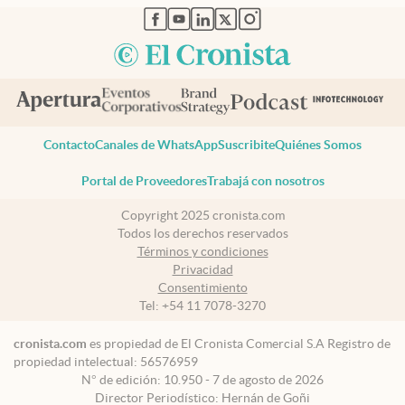
abre en nueva pestaña
abre en nueva pestaña
abre en nueva pestaña
abre en nueva pestaña
abre en nueva pestaña
Contacto
Canales de WhatsApp
Suscribite
Quiénes Somos
Portal de Proveedores
Trabajá con nosotros
Copyright 2025 cronista.com
Todos los derechos reservados
Términos y condiciones
Privacidad
Consentimiento
Tel:
+54 11 7078-3270
cronista.com
es propiedad de El Cronista Comercial S.A Registro de
propiedad intelectual: 56576959
N° de edición: 10.950 - 7 de agosto de 2026
Director Periodístico: Hernán de Goñi