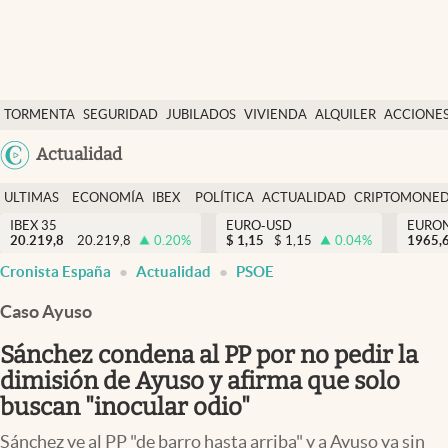
Últimas Noticias
TORMENTA
SEGURIDAD
JUBILADOS
VIVIENDA
ALQUILER
ACCIONE
Economía y finanzas
SOCIAL
Argentina
Actualidad
Política
España
Actualidad
ULTIMAS
ECONOMÍA
IBEX
POLÍTICA
ACTUALIDAD
CRIPTOMONE
México
NOTICIAS
Y
Y
IBEX 35
EURO-USD
EURO
Criptomonedas
20.219,8
20.219,8
0.20
%
$
1,15
$
1,15
0.04
%
USA
1965,
FINANZAS
EURO
Cronista España
Actualidad
PSOE
Colombia
España
Uruguay
Caso Ayuso
Sánchez condena al PP por no pedir la
dimisión de Ayuso y afirma que solo
buscan "inocular odio"
Sánchez ve al PP "de barro hasta arriba" y a Ayuso ya sin