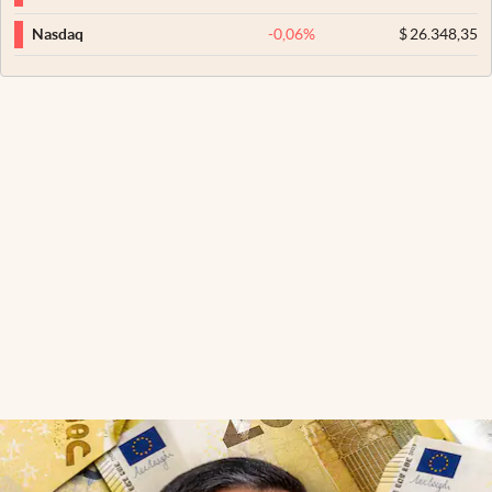
-0,06
%
$
26.348,35
Nasdaq