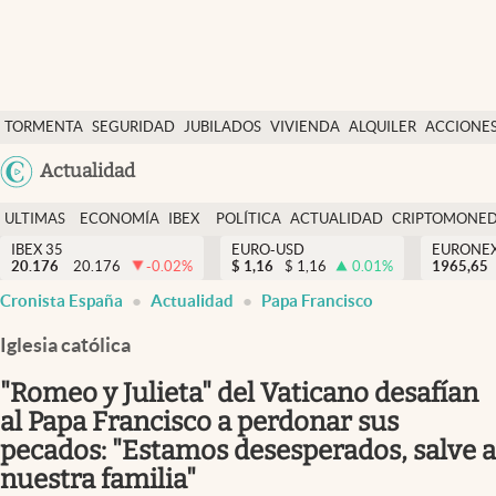
Últimas Noticias
TORMENTA
SEGURIDAD
JUBILADOS
VIVIENDA
ALQUILER
ACCIONE
Economía y finanzas
SOCIAL
Argentina
Actualidad
Política
España
Actualidad
ULTIMAS
ECONOMÍA
IBEX
POLÍTICA
ACTUALIDAD
CRIPTOMONE
México
NOTICIAS
Y
Y
IBEX 35
EURO-USD
EURONE
Criptomonedas
20.176
20.176
-0.02
%
$
1,16
$
1,16
0.01
%
USA
1965,65
FINANZAS
EURO
Cronista España
Actualidad
Papa Francisco
Colombia
España
Uruguay
Iglesia católica
"Romeo y Julieta" del Vaticano desafían
al Papa Francisco a perdonar sus
pecados: "Estamos desesperados, salve a
nuestra familia"