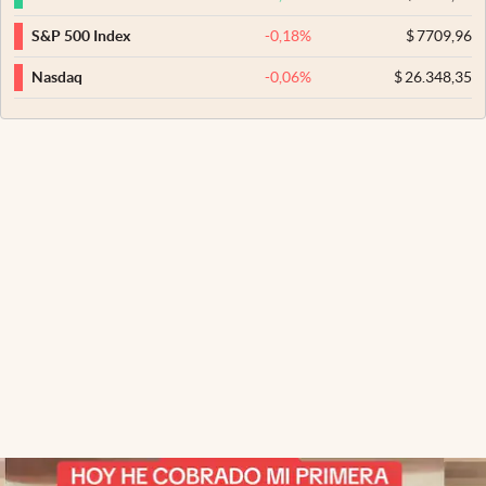
-0,18
%
$
7709,96
S&P 500 Index
-0,06
%
$
26.348,35
Nasdaq