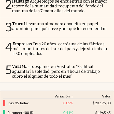
2
Hallazgo
Arqueólogos se encuentran con el mayor
tesoro de la humanidad: recuperan del fondo del
mar una de las 7 maravillas del mundo
3
Truco
Llevar una almendra envuelta en papel
aluminio: para qué sirve y por qué lo recomiendan
4
Empresas
Tras 20 años, cerró una de las fábricas
más importantes del sur del país y dejó sin trabajo
a 50 empleados
5
Viral
Mario, español en Australia: “Es difícil
aguantar la soledad, pero en 4 horas de trabajo
cubro el alquiler de todo el mes”
Variación
Valor
-0,02
%
$
20.176,00
Ibex 35 Index
0,41
%
$
1965,65
Euronext 100 ID