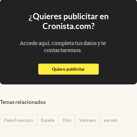
¿Quieres publicitar en
Cronista.com?
Accede aquí, completa tus datos y te
contactaremos.
abre en nueva pestaña
Quiero publicitar
Temas relacionados
Papa Francisco
España
Dios
Vaticano
pecado