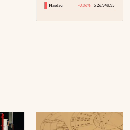
-0,06
%
$
26.348,35
Nasdaq