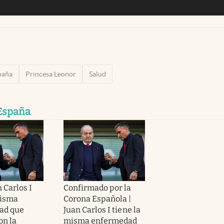
paña
Princesa Leonor
Salud
 España
n Carlos I
Confirmado por la
misma
Corona Española |
ad que
Juan Carlos I tiene la
on la
misma enfermedad