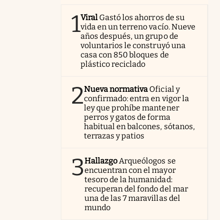
1
Viral
Gastó los ahorros de su
vida en un terreno vacío. Nueve
años después, un grupo de
voluntarios le construyó una
casa con 850 bloques de
plástico reciclado
2
Nueva normativa
Oficial y
confirmado: entra en vigor la
ley que prohíbe mantener
perros y gatos de forma
habitual en balcones, sótanos,
terrazas y patios
3
Hallazgo
Arqueólogos se
encuentran con el mayor
tesoro de la humanidad:
recuperan del fondo del mar
una de las 7 maravillas del
mundo