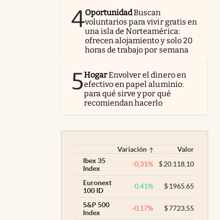
4
Oportunidad
Buscan
voluntarios para vivir gratis en
una isla de Norteamérica:
ofrecen alojamiento y solo 20
horas de trabajo por semana
5
Hogar
Envolver el dinero en
efectivo en papel aluminio:
para qué sirve y por qué
recomiendan hacerlo
Variación
Valor
Ibex 35
-0,31
%
$
20.118,10
Index
Euronext
0,41
%
$
1965,65
100 ID
S&P 500
-0,17
%
$
7723,55
Index