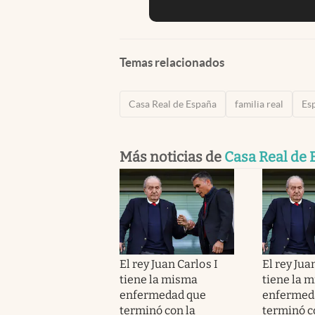
Temas relacionados
Casa Real de España
familia real
Es
Más noticias de
Casa Real de
El rey Juan Carlos I
El rey Jua
tiene la misma
tiene la 
enfermedad que
enfermed
terminó con la
terminó c