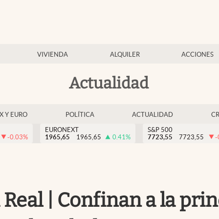
VIVIENDA
ALQUILER
ACCIONES
Actualidad
EX Y EURO
POLÍTICA
ACTUALIDAD
C
EURONEXT
S&P 500
-0.03
%
1965,65
1965,65
0.41
%
7723,55
7723,55
-
Real | Confinan a la pri