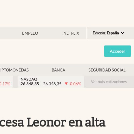
Edición:
España
EMPLEO
NETFLIX
Argentina
Acceder
España
México
RIPTOMONEDAS
BANCA
SEGURIDAD SOCIAL
USA
NASDAQ
Colombia
Ver más cotizaciones
0.17
%
26.348,35
26.348,35
-0.06
%
Uruguay
ncesa Leonor en alta