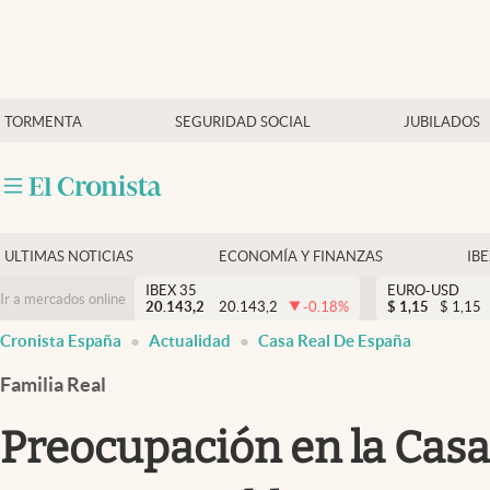
Últimas Noticias
TORMENTA
SEGURIDAD SOCIAL
JUBILADOS
Economía y finanzas
Política
Actualidad
Criptomonedas
ULTIMAS NOTICIAS
ECONOMÍA Y FINANZAS
IB
IBEX 35
EURO-USD
Ir a mercados online
20.143,2
20.143,2
-0.18
%
$
1,15
$
1,15
Cronista España
Actualidad
Casa Real De España
Familia Real
Preocupación en la Casa 