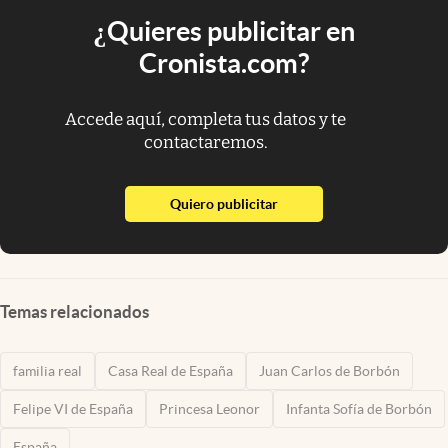
¿Quieres publicitar en
Cronista.com?
Accede aquí, completa tus datos y te
contactaremos.
abre en nueva pestaña
Quiero publicitar
Temas relacionados
familia real
Casa Real de España
Juan Carlos de Borbón
Felipe VI de España
Princesa Leonor
Infanta Sofía de Borbón
España