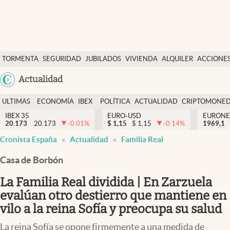
Últimas Noticias
TORMENTA
SEGURIDAD
JUBILADOS
VIVIENDA
ALQUILER
ACCIONE
Economía y finanzas
SOCIAL
Argentina
Actualidad
Política
España
Actualidad
ULTIMAS
ECONOMÍA
IBEX
POLÍTICA
ACTUALIDAD
CRIPTOMONE
México
NOTICIAS
Y
Y
IBEX 35
EURO-USD
EURONE
Criptomonedas
20.173
20.173
-0.01
%
$
1,15
$
1,15
-0.14
%
USA
1969,1
FINANZAS
EURO
Cronista España
Actualidad
Familia Real
Colombia
España
Uruguay
Casa de Borbón
La Familia Real dividida | En Zarzuela
evalúan otro destierro que mantiene en
vilo a la reina Sofía y preocupa su salud
La reina Sofía se opone firmemente a una medida de