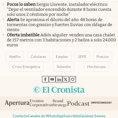
Pocos lo saben
Sergio Llorente, instalador eléctrico:
“Dejar el ventilador encendido durante 8 horas cuesta
solo unos 2 céntimos por noche”
Alerta
Se aproxima el diluvio del año: 48 horas de
tormentas con granizo y fuertes lluvias con ráfagas de
viento
Oferta imbatible
Adiós alquiler: venden una casa chalet
de 157 metros con 3 habitaciones y 2 baños a solo 24.000
euros
Netflix
Celulares
Empleo
SEPE
Precios
Crisis Energetica
Subsidio
Horóscopo
abre en nueva pestaña
abre en nueva pestaña
abre en nueva pestaña
abre en nueva pestaña
abre en nueva pestaña
Contacto
Canales de WhatsApp
Suscribite
Quiénes Somos