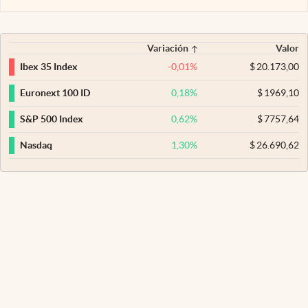
Variación
Valor
-0,01
%
$
20.173,00
Ibex 35 Index
0,18
%
$
1969,10
Euronext 100 ID
0,62
%
$
7757,64
S&P 500 Index
1,30
%
$
26.690,62
Nasdaq