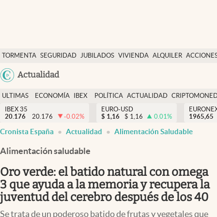
Últimas Noticias
TORMENTA
SEGURIDAD
JUBILADOS
VIVIENDA
ALQUILER
ACCIONE
Economía y finanzas
SOCIAL
Argentina
Actualidad
Política
España
Actualidad
ULTIMAS
ECONOMÍA
IBEX
POLÍTICA
ACTUALIDAD
CRIPTOMONE
México
NOTICIAS
Y
Y
IBEX 35
EURO-USD
EURONE
Criptomonedas
20.176
20.176
-0.02
%
$
1,16
$
1,16
0.01
%
USA
1965,65
FINANZAS
EURO
Cronista España
Actualidad
Alimentación Saludable
Colombia
España
Uruguay
Alimentación saludable
Oro verde: el batido natural con omega
3 que ayuda a la memoria y recupera la
juventud del cerebro después de los 40
Se trata de un poderoso batido de frutas y vegetales que