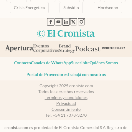
Crisis Energetica
Subsidio
Horóscopo
abre en nueva pestaña
abre en nueva pestaña
abre en nueva pestaña
abre en nueva pestaña
abre en nueva pestaña
Contacto
Canales de WhatsApp
Suscribite
Quiénes Somos
Portal de Proveedores
Trabajá con nosotros
Copyright 2025 cronista.com
Todos los derechos reservados
Términos y condiciones
Privacidad
Consentimiento
Tel:
+54 11 7078-3270
cronista.com
es propiedad de El Cronista Comercial S.A Registro de