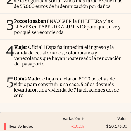
de la Seguridad Social. Años más tarde recibe más
de 55.000 euros de indemnización por daños
3
Pocos lo saben
ENVOLVER la BILLETERA y las
LLAVES en PAPEL DE ALUMINIO: para qué sirve y
por qué se recomienda
4
Viajar
Oficial | España impedirá el ingreso y la
salida de ecuatorianos, colombianos y
venezolanos que hayan postergado la renovación
del pasaporte
5
Obras
Madre e hija reciclaron 8000 botellas de
vidrio para construir una casa. 5 años después
levantaron una vivienda de 7 habitaciones desde
cero
Variación
Valor
-0,02
%
$
20.176,00
Ibex 35 Index