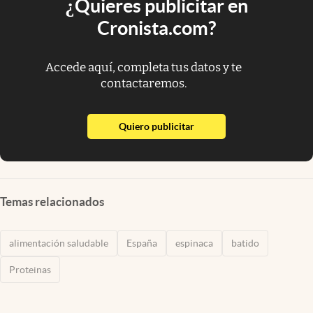
¿Quieres publicitar en
Cronista.com?
Accede aquí, completa tus datos y te
contactaremos.
abre en nueva pestaña
Quiero publicitar
Temas relacionados
alimentación saludable
España
espinaca
batido
Proteinas