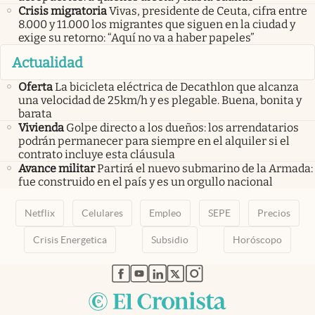
Crisis migratoria
Vivas, presidente de Ceuta, cifra entre
8.000 y 11.000 los migrantes que siguen en la ciudad y
exige su retorno: “Aquí no va a haber papeles”
Actualidad
Oferta
La bicicleta eléctrica de Decathlon que alcanza
una velocidad de 25km/h y es plegable. Buena, bonita y
barata
Vivienda
Golpe directo a los dueños: los arrendatarios
podrán permanecer para siempre en el alquiler si el
contrato incluye esta cláusula
Avance militar
Partirá el nuevo submarino de la Armada:
fue construido en el país y es un orgullo nacional
Netflix
Celulares
Empleo
SEPE
Precios
Crisis Energetica
Subsidio
Horóscopo
abre en nueva pestaña
abre en nueva pestaña
abre en nueva pestaña
abre en nueva pestaña
abre en nueva pestaña