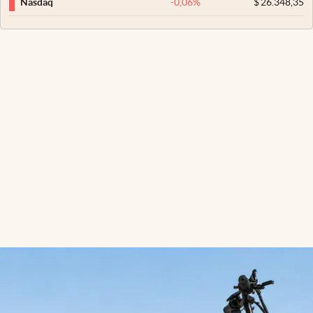
-0,06
%
$
26.348,35
Nasdaq