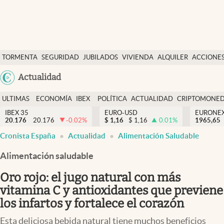
Últimas Noticias
TORMENTA
SEGURIDAD
JUBILADOS
VIVIENDA
ALQUILER
ACCIONE
Economía y finanzas
SOCIAL
Argentina
Actualidad
Política
España
Actualidad
ULTIMAS
ECONOMÍA
IBEX
POLÍTICA
ACTUALIDAD
CRIPTOMONE
México
NOTICIAS
Y
Y
IBEX 35
EURO-USD
EURONE
Criptomonedas
20.176
20.176
-0.02
%
$
1,16
$
1,16
0.01
%
USA
1965,65
FINANZAS
EURO
Cronista España
Actualidad
Alimentación Saludable
Colombia
España
Uruguay
Alimentación saludable
Oro rojo: el jugo natural con más
vitamina C y antioxidantes que previene
los infartos y fortalece el corazón
Esta deliciosa bebida natural tiene muchos beneficios