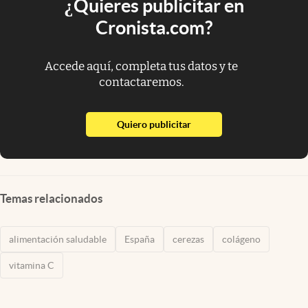
¿Quieres publicitar en
Cronista.com?
Accede aquí, completa tus datos y te
contactaremos.
abre en nueva pestaña
Quiero publicitar
Temas relacionados
alimentación saludable
España
cerezas
colágeno
vitamina C