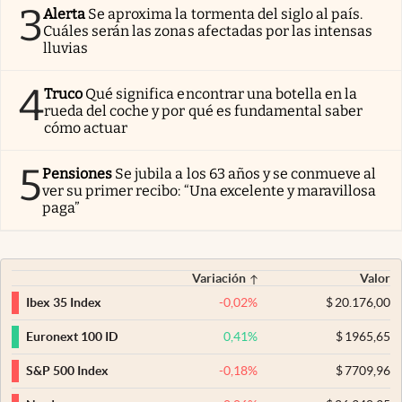
3
Alerta
Se aproxima la tormenta del siglo al país.
Cuáles serán las zonas afectadas por las intensas
lluvias
4
Truco
Qué significa encontrar una botella en la
rueda del coche y por qué es fundamental saber
cómo actuar
5
Pensiones
Se jubila a los 63 años y se conmueve al
ver su primer recibo: “Una excelente y maravillosa
paga”
Variación
Valor
-0,02
%
$
20.176,00
Ibex 35 Index
0,41
%
$
1965,65
Euronext 100 ID
-0,18
%
$
7709,96
S&P 500 Index