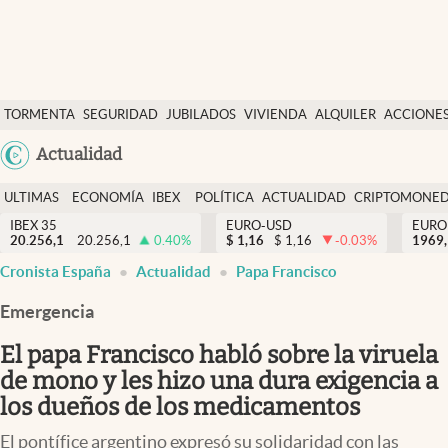
Últimas Noticias
TORMENTA
SEGURIDAD
JUBILADOS
VIVIENDA
ALQUILER
ACCIONE
Economía y finanzas
SOCIAL
Argentina
Actualidad
Política
España
Actualidad
ULTIMAS
ECONOMÍA
IBEX
POLÍTICA
ACTUALIDAD
CRIPTOMONE
México
NOTICIAS
Y
Y
IBEX 35
EURO-USD
EURO
Criptomonedas
20.256,1
20.256,1
0.40
%
$
1,16
$
1,16
-0.03
%
USA
1969,
FINANZAS
EURO
Cronista España
Actualidad
Papa Francisco
Colombia
España
Uruguay
Emergencia
El papa Francisco habló sobre la viruela
de mono y les hizo una dura exigencia a
los dueños de los medicamentos
El pontífice argentino expresó su solidaridad con las