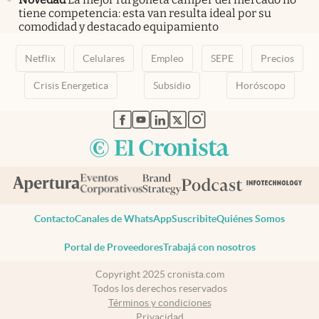
tiene competencia: esta van resulta ideal por su
comodidad y destacado equipamiento
Netflix
Celulares
Empleo
SEPE
Precios
Crisis Energetica
Subsidio
Horóscopo
abre en nueva pestaña
abre en nueva pestaña
abre en nueva pestaña
abre en nueva pestaña
abre en nueva pestaña
Contacto
Canales de WhatsApp
Suscribite
Quiénes Somos
Portal de Proveedores
Trabajá con nosotros
Copyright 2025 cronista.com
Todos los derechos reservados
Términos y condiciones
Privacidad