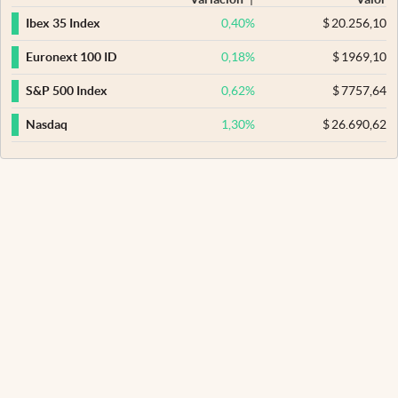
0,40
%
$
20.256,10
Ibex 35 Index
0,18
%
$
1969,10
Euronext 100 ID
0,62
%
$
7757,64
S&P 500 Index
1,30
%
$
26.690,62
Nasdaq