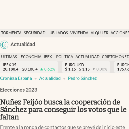
Últimas Noticias
TORMENTA
SEGURIDAD
JUBILADOS
VIVIENDA
ALQUILER
ACCIONE
Economía y finanzas
SOCIAL
Argentina
Actualidad
Política
España
Actualidad
ULTIMAS
ECONOMÍA
IBEX
POLÍTICA
ACTUALIDAD
CRIPTOMONE
México
NOTICIAS
Y
Y
IBEX 35
EURO-USD
EURO
Criptomonedas
20.180,4
20.180,4
0.62
%
$
1,15
$
1,15
0.00
%
USA
1957,
FINANZAS
EURO
Cronista España
Actualidad
Pedro Sánchez
Colombia
España
Uruguay
Elecciones 2023
Nuñez Feijóo busca la cooperación de
Sánchez para conseguir los votos que le
faltan
Frente a la ronda de contactos que se prevé de inicio este