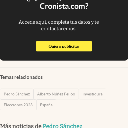
Cronista.com?
Accede aquí, completa tus datos y te
contactaremos.
abre en nueva pestaña
Quiero publicitar
Temas relacionados
Pedro Sánchez
Alberto Núñez Feijóo
investidura
Elecciones 2023
España
Más noticias de
Pedro Sánchez