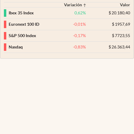
Variación
Valor
0,62
%
$
20.180,40
Ibex 35 Index
-0,01
%
$
1957,69
Euronext 100 ID
-0,17
%
$
7723,55
S&P 500 Index
-0,83
%
$
26.363,44
Nasdaq