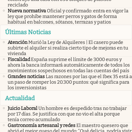
reciclado
Nueva normativa
Oficial y confirmado: entra en vigor la
ley que prohíbe mantener perros y gatos de forma
habitual en balcones, sótanos, terrazas y patios
Últimas Noticias
Atención
Murió la Ley de Alquileres | El casero puede
subirte el alquiler si realiza cierto tipo de mejoras en tu
vivienda
Fiscalidad
España suprime el límite de 3000 euros y
ahora la banca informará automáticamente de todos los
movimientos sospechosos en todas las cuentas del país
Grandes noticias
Las razones por las que el Ibex 35 está a
un paso de romper los 20.300 puntos: qué significa para
los inversionistas
Actualidad
Juicio Laboral
Un hombre es despedido tras no trabajar
por 17 días. Se justifica con que no vio el alta porque
tenía correo acumulado
Gastronomía artesanal y redes
El maestro quesero que
abrió el mejor queso del mundo: “Qué delicia, podría vivir