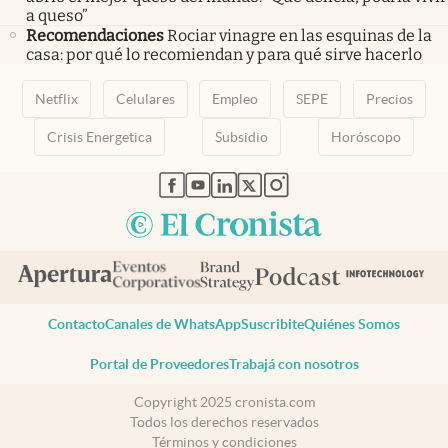
a queso”
Recomendaciones
Rociar vinagre en las esquinas de la
casa: por qué lo recomiendan y para qué sirve hacerlo
Netflix
Celulares
Empleo
SEPE
Precios
Crisis Energetica
Subsidio
Horóscopo
abre en nueva pestaña
abre en nueva pestaña
abre en nueva pestaña
abre en nueva pestaña
abre en nueva pestaña
Contacto
Canales de WhatsApp
Suscribite
Quiénes Somos
Portal de Proveedores
Trabajá con nosotros
Copyright 2025 cronista.com
Todos los derechos reservados
Términos y condiciones