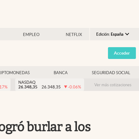
Edición:
España
EMPLEO
NETFLIX
Argentina
Acceder
España
México
RIPTOMONEDAS
BANCA
SEGURIDAD SOCIAL
USA
NASDAQ
Colombia
Ver más cotizaciones
.17
%
26.348,35
26.348,35
-0.06
%
Uruguay
gró burlar a los