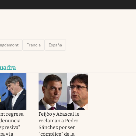
uigdemont
Francia
España
uadra
nt regresa
Feijóo y Abascal le
: denuncia
reclaman a Pedro
epresiva"
Sánchez por ser
ra y la
"cómplice" de la