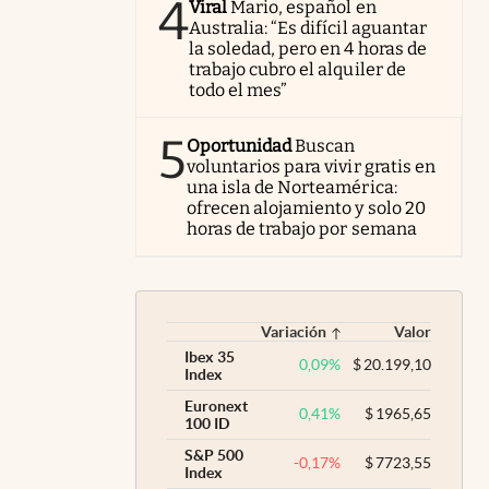
4
Viral
Mario, español en
Australia: “Es difícil aguantar
la soledad, pero en 4 horas de
trabajo cubro el alquiler de
todo el mes”
5
Oportunidad
Buscan
voluntarios para vivir gratis en
una isla de Norteamérica:
ofrecen alojamiento y solo 20
horas de trabajo por semana
Variación
Valor
Ibex 35
0,09
%
$
20.199,10
Index
Euronext
0,41
%
$
1965,65
100 ID
S&P 500
-0,17
%
$
7723,55
Index