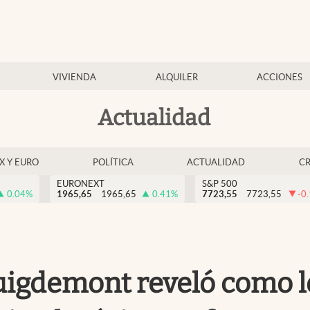
VIVIENDA
ALQUILER
ACCIONES
Actualidad
EX Y EURO
POLÍTICA
ACTUALIDAD
C
EURONEXT
S&P 500
0.04
%
1965,65
1965,65
0.41
%
7723,55
7723,55
-0
uigdemont reveló como lo