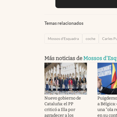
Temas relacionados
Mossos d'Esquadra
coche
Carles P
Más noticias de
Mossos d'Esq
Nuevo gobierno de
Puigdemo
Cataluña: el PP
a Bélgica
criticó a Illa por
una "ola r
agradecer a los
en su cont