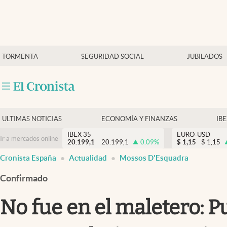
Últimas Noticias
TORMENTA
SEGURIDAD SOCIAL
JUBILADOS
Economía y finanzas
Política
Actualidad
Criptomonedas
ULTIMAS NOTICIAS
ECONOMÍA Y FINANZAS
IB
IBEX 35
EURO-USD
Ir a mercados online
20.199,1
20.199,1
0.09
%
$
1,15
$
1,15
Cronista España
Actualidad
Mossos D'Esquadra
Confirmado
No fue en el maletero: P