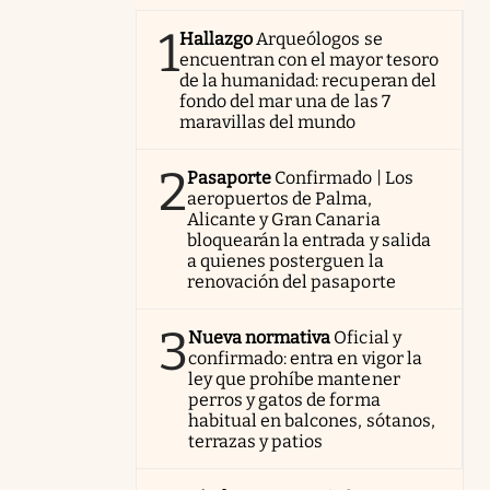
1
Hallazgo
Arqueólogos se
encuentran con el mayor tesoro
de la humanidad: recuperan del
fondo del mar una de las 7
maravillas del mundo
2
Pasaporte
Confirmado | Los
aeropuertos de Palma,
Alicante y Gran Canaria
bloquearán la entrada y salida
a quienes posterguen la
renovación del pasaporte
3
Nueva normativa
Oficial y
confirmado: entra en vigor la
ley que prohíbe mantener
perros y gatos de forma
habitual en balcones, sótanos,
terrazas y patios