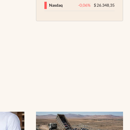
-0,06
%
$
26.348,35
Nasdaq