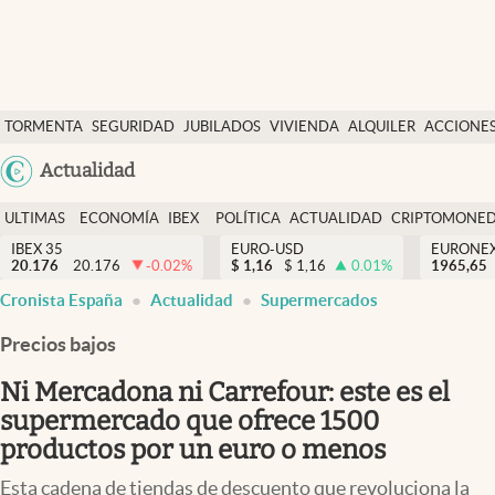
Últimas Noticias
TORMENTA
SEGURIDAD
JUBILADOS
VIVIENDA
ALQUILER
ACCIONE
Economía y finanzas
SOCIAL
Argentina
Actualidad
Política
España
Actualidad
ULTIMAS
ECONOMÍA
IBEX
POLÍTICA
ACTUALIDAD
CRIPTOMONE
México
NOTICIAS
Y
Y
IBEX 35
EURO-USD
EURONE
Criptomonedas
20.176
20.176
-0.02
%
$
1,16
$
1,16
0.01
%
USA
1965,65
FINANZAS
EURO
Cronista España
Actualidad
Supermercados
Colombia
España
Uruguay
Precios bajos
Ni Mercadona ni Carrefour: este es el
supermercado que ofrece 1500
productos por un euro o menos
Esta cadena de tiendas de descuento que revoluciona la