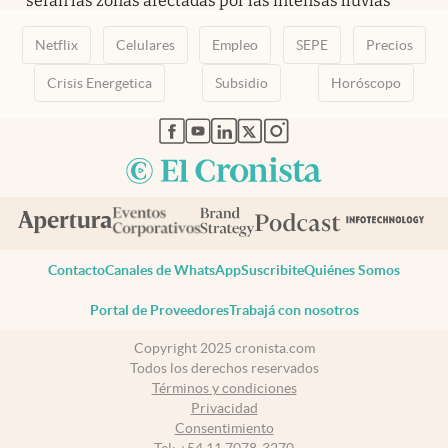
serán las zonas afectadas por las intensas lluvias
Netflix
Celulares
Empleo
SEPE
Precios
Crisis Energetica
Subsidio
Horóscopo
abre en nueva pestaña
abre en nueva pestaña
abre en nueva pestaña
abre en nueva pestaña
abre en nueva pestaña
Contacto
Canales de WhatsApp
Suscribite
Quiénes Somos
Portal de Proveedores
Trabajá con nosotros
Copyright 2025 cronista.com
Todos los derechos reservados
Términos y condiciones
Privacidad
Consentimiento
Tel:
+54 11 7078-3270