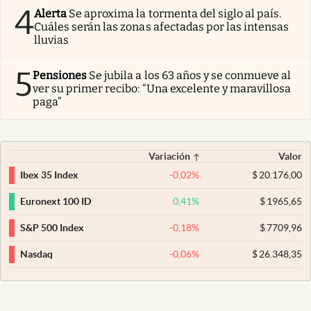
4
Alerta
Se aproxima la tormenta del siglo al país.
Cuáles serán las zonas afectadas por las intensas
lluvias
5
Pensiones
Se jubila a los 63 años y se conmueve al
ver su primer recibo: “Una excelente y maravillosa
paga”
Variación
Valor
-0,02
%
$
20.176,00
Ibex 35 Index
0,41
%
$
1965,65
Euronext 100 ID
-0,18
%
$
7709,96
S&P 500 Index
-0,06
%
$
26.348,35
Nasdaq