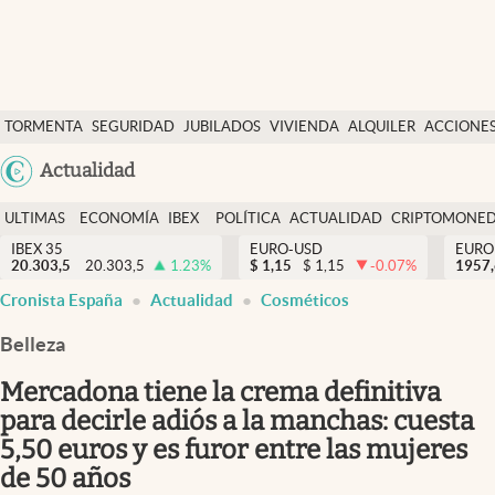
Últimas Noticias
TORMENTA
SEGURIDAD
JUBILADOS
VIVIENDA
ALQUILER
ACCIONE
Economía y finanzas
SOCIAL
Argentina
Actualidad
Política
España
Actualidad
ULTIMAS
ECONOMÍA
IBEX
POLÍTICA
ACTUALIDAD
CRIPTOMONE
México
NOTICIAS
Y
Y
IBEX 35
EURO-USD
EURO
Criptomonedas
20.303,5
20.303,5
1.23
%
$
1,15
$
1,15
-0.07
%
USA
1957
FINANZAS
EURO
Cronista España
Actualidad
Cosméticos
Colombia
España
Uruguay
Belleza
Mercadona tiene la crema definitiva
para decirle adiós a la manchas: cuesta
5,50 euros y es furor entre las mujeres
de 50 años