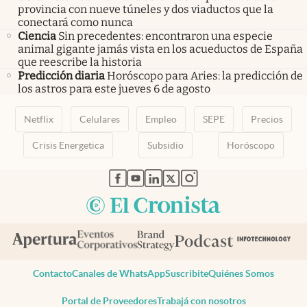
provincia con nueve túneles y dos viaductos que la
conectará como nunca
Ciencia
Sin precedentes: encontraron una especie
animal gigante jamás vista en los acueductos de España
que reescribe la historia
Predicción diaria
Horóscopo para Aries: la predicción de
los astros para este jueves 6 de agosto
Netflix
Celulares
Empleo
SEPE
Precios
Crisis Energetica
Subsidio
Horóscopo
abre en nueva pestaña
abre en nueva pestaña
abre en nueva pestaña
abre en nueva pestaña
abre en nueva pestaña
Contacto
Canales de WhatsApp
Suscribite
Quiénes Somos
Portal de Proveedores
Trabajá con nosotros