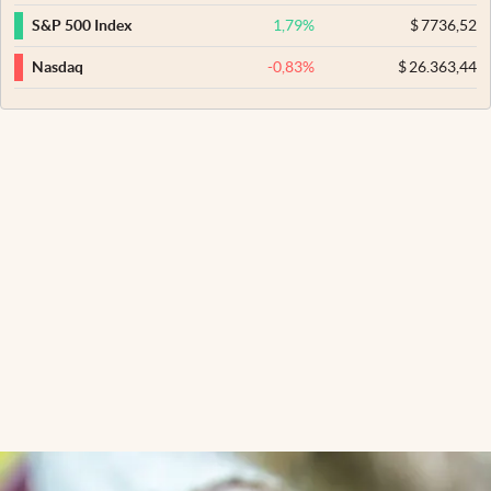
1,79
%
$
7736,52
S&P 500 Index
-0,83
%
$
26.363,44
Nasdaq