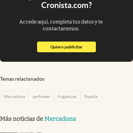
Cronista.com?
Accede aquí, completa tus datos y te
contactaremos.
abre en nueva pestaña
Quiero publicitar
Temas relacionados
Mercadona
perfumes
fragancias
España
Más noticias de
Mercadona