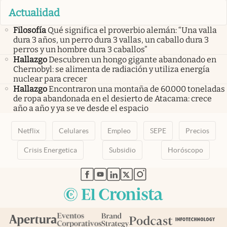
Actualidad
Filosofía
Qué significa el proverbio alemán: “Una valla
dura 3 años, un perro dura 3 vallas, un caballo dura 3
perros y un hombre dura 3 caballos”
Hallazgo
Descubren un hongo gigante abandonado en
Chernobyl: se alimenta de radiación y utiliza energía
nuclear para crecer
Hallazgo
Encontraron una montaña de 60.000 toneladas
de ropa abandonada en el desierto de Atacama: crece
año a año y ya se ve desde el espacio
Netflix
Celulares
Empleo
SEPE
Precios
Crisis Energetica
Subsidio
Horóscopo
abre en nueva pestaña
abre en nueva pestaña
abre en nueva pestaña
abre en nueva pestaña
abre en nueva pestaña