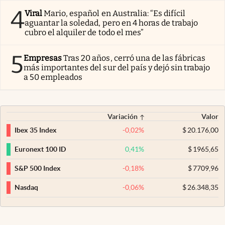
4
Viral
Mario, español en Australia: “Es difícil
aguantar la soledad, pero en 4 horas de trabajo
cubro el alquiler de todo el mes”
5
Empresas
Tras 20 años, cerró una de las fábricas
más importantes del sur del país y dejó sin trabajo
a 50 empleados
Variación
Valor
-0,02
%
$
20.176,00
Ibex 35 Index
0,41
%
$
1965,65
Euronext 100 ID
-0,18
%
$
7709,96
S&P 500 Index
-0,06
%
$
26.348,35
Nasdaq