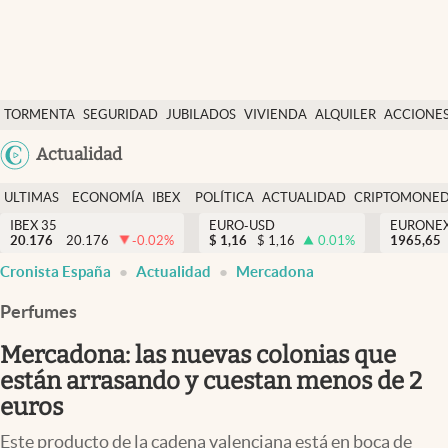
Últimas Noticias
TORMENTA
SEGURIDAD
JUBILADOS
VIVIENDA
ALQUILER
ACCIONE
Economía y finanzas
SOCIAL
Argentina
Actualidad
Política
España
Actualidad
ULTIMAS
ECONOMÍA
IBEX
POLÍTICA
ACTUALIDAD
CRIPTOMONE
México
NOTICIAS
Y
Y
IBEX 35
EURO-USD
EURONE
Criptomonedas
20.176
20.176
-0.02
%
$
1,16
$
1,16
0.01
%
USA
1965,65
FINANZAS
EURO
Cronista España
Actualidad
Mercadona
Colombia
España
Uruguay
Perfumes
Mercadona: las nuevas colonias que
están arrasando y cuestan menos de 2
euros
Este producto de la cadena valenciana está en boca de