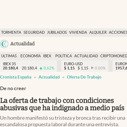
Últimas Noticias
TORMENTA
SEGURIDAD
JUBILADOS
VIVIENDA
ALQUILER
ACCIONE
Economía y finanzas
SOCIAL
Argentina
Actualidad
Política
España
Actualidad
ULTIMAS
ECONOMÍA
IBEX
POLÍTICA
ACTUALIDAD
CRIPTOMONE
México
NOTICIAS
Y
Y
IBEX 35
EURO-USD
EURO
Criptomonedas
20.180,4
20.180,4
0.62
%
$
1,15
$
1,15
0.00
%
USA
1957,
FINANZAS
EURO
Cronista España
Actualidad
Oferta De Trabajo
Colombia
España
Uruguay
De no creer
La oferta de trabajo con condiciones
abusivas que ha indignado a medio país
Un hombre manifestó su tristeza y bronca tras recibir una
escandalosa propuesta laboral durante una entrevista.