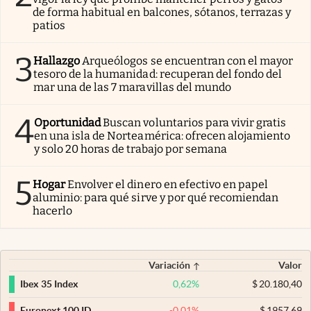
de forma habitual en balcones, sótanos, terrazas y
patios
3
Hallazgo
Arqueólogos se encuentran con el mayor
tesoro de la humanidad: recuperan del fondo del
mar una de las 7 maravillas del mundo
4
Oportunidad
Buscan voluntarios para vivir gratis
en una isla de Norteamérica: ofrecen alojamiento
y solo 20 horas de trabajo por semana
5
Hogar
Envolver el dinero en efectivo en papel
aluminio: para qué sirve y por qué recomiendan
hacerlo
Variación
Valor
0,62
%
$
20.180,40
Ibex 35 Index
-0,01
%
$
1957,69
Euronext 100 ID