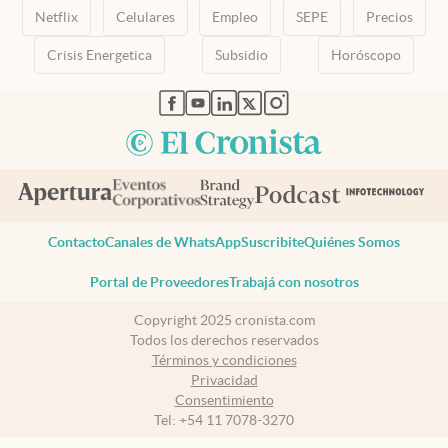
Netflix
Celulares
Empleo
SEPE
Precios
Crisis Energetica
Subsidio
Horóscopo
abre en nueva pestaña
abre en nueva pestaña
abre en nueva pestaña
abre en nueva pestaña
abre en nueva pestaña
Contacto
Canales de WhatsApp
Suscribite
Quiénes Somos
Portal de Proveedores
Trabajá con nosotros
Copyright 2025 cronista.com
Todos los derechos reservados
Términos y condiciones
Privacidad
Consentimiento
Tel:
+54 11 7078-3270