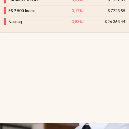
-0,17
%
$
7723,55
S&P 500 Index
-0,83
%
$
26.363,44
Nasdaq