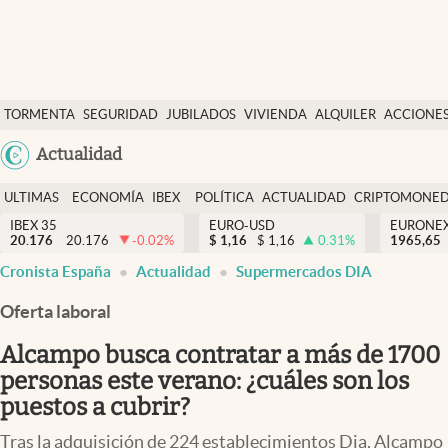
Últimas Noticias
TORMENTA
SEGURIDAD
JUBILADOS
VIVIENDA
ALQUILER
ACCIONE
Economía y finanzas
SOCIAL
Argentina
Actualidad
Política
España
Actualidad
ULTIMAS
ECONOMÍA
IBEX
POLÍTICA
ACTUALIDAD
CRIPTOMONE
México
NOTICIAS
Y
Y
IBEX 35
EURO-USD
EURONE
Criptomonedas
20.176
20.176
-0.02
%
$
1,16
$
1,16
0.31
%
USA
1965,65
FINANZAS
EURO
Cronista España
Actualidad
Supermercados DIA
Colombia
España
Uruguay
Oferta laboral
Alcampo busca contratar a más de 1700
personas este verano: ¿cuáles son los
puestos a cubrir?
Tras la adquisición de 224 establecimientos Dia, Alcampo