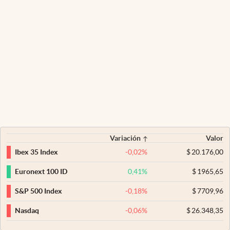
Variación
Valor
-0,02
%
$
20.176,00
Ibex 35 Index
0,41
%
$
1965,65
Euronext 100 ID
-0,18
%
$
7709,96
S&P 500 Index
-0,06
%
$
26.348,35
Nasdaq