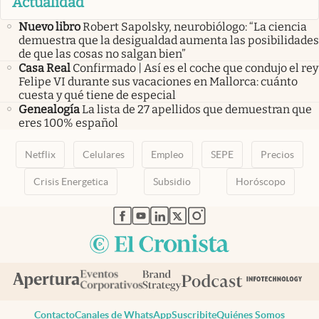
Actualidad
Nuevo libro
Robert Sapolsky, neurobiólogo: “La ciencia
demuestra que la desigualdad aumenta las posibilidades
de que las cosas no salgan bien”
Casa Real
Confirmado | Así es el coche que condujo el rey
Felipe VI durante sus vacaciones en Mallorca: cuánto
cuesta y qué tiene de especial
Genealogía
La lista de 27 apellidos que demuestran que
eres 100% español
Netflix
Celulares
Empleo
SEPE
Precios
Crisis Energetica
Subsidio
Horóscopo
abre en nueva pestaña
abre en nueva pestaña
abre en nueva pestaña
abre en nueva pestaña
abre en nueva pestaña
Contacto
Canales de WhatsApp
Suscribite
Quiénes Somos